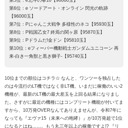
第5位：e北斗の拳10【96060玉】
第6位：e ソードアート・オンライン 閃光の軌跡
【96000玉】
第7位：Pにゃんこ大戦争 多様性のネコ【95930玉】
第8位：P戦国乙女7 終焉の関ヶ原【95870玉】
第9位：Pドラムだ!金ドン【95810玉】
第10位：eフィーバー機動戦士ガンダムユニコーン 再
来-白き一角獣と黒き獅子-【95740玉】
10位までの順位はコチラ☆ なんと、ワンツーを独占した
のは今流行のLT機ではなく非LT機。いまだに稼働のいい2
機種が、最新のLT機の最大差玉を上回る結果になりまし
た。さすがに最近の機種にはコンプリート機能が付いてま
すから、10万発OVERなんてありえませんが、令和7年に
なっても『エヴァ15（未来への咆哮）』が10万発超で1位
になるとはね……。もう丸三年以上の稼働ですよ!? 『リ