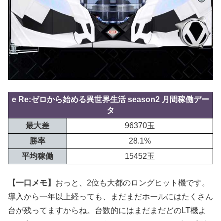
e Re:ゼロから始める異世界生活 season2 月間稼働デー
タ
最大差
96370玉
勝率
28.1%
平均稼働
15452玉
【一口メモ】
おっと、2位も大都のロングヒット機です。
導入から一年以上経っても、まだまだホールにはたくさん
台が残ってますからね。台数的にはまだまだどのLT機よ