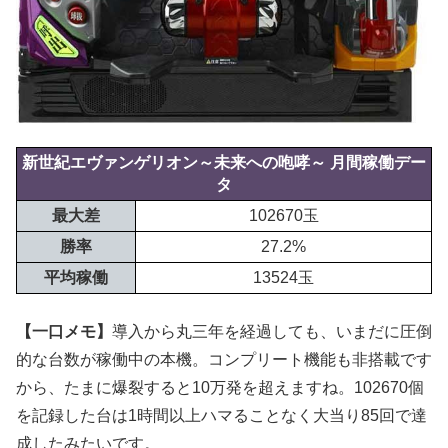
新世紀エヴァンゲリオン～未来への咆哮～ 月間稼働デー
タ
最大差
102670玉
勝率
27.2%
平均稼働
13524玉
【一口メモ】
導入から丸三年を経過しても、いまだに圧倒
的な台数が稼働中の本機。コンプリート機能も非搭載です
から、たまに爆裂すると10万発を超えますね。102670個
を記録した台は1時間以上ハマることなく大当り85回で達
成したみたいです。