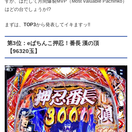
すが、はたして月間爆裂MVP（Most Valuable Pachinko）
はどの台でしょうか!?
まずは、
TOP3
から発表してイキますッ!!
第3位：eぱちんこ押忍！番長 漢の頂
【96320玉】