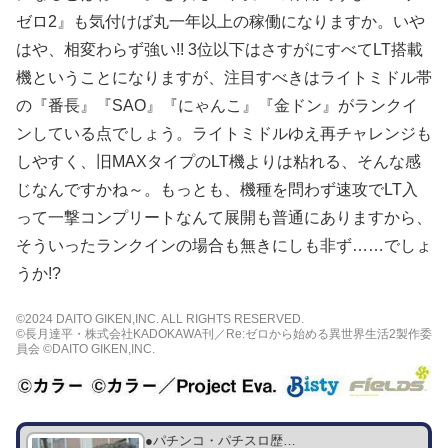
ゼロ2』も気付けば丸一年以上の稼働になりますか。いや
はや、相変わらず強い!! 3位以下はさすがにすべてLT搭載
機ということになりますが、注目すべきはライトミドル帯
の『番長』『SAO』『にゃんこ』『金ドン』がランクイ
ンしている点でしょう。ライトミドルゆえ再チャレンジも
しやすく、旧MAXタイプのLT機よりは粘れる、そんな感
じなんですかね～。もっとも、機種を問わず速攻でLT入
って一撃コンプリートなんて展開も普通にありますから、
そういったランクインの場合も無きにしも非ず……でしょ
うか!?
©2024 DAITO GIKEN,INC. ALL RIGHTS RESERVED.
©長月達平・株式会社KADOKAWA刊／Re:ゼロから始める異世界生活2製作委
員会 ©DAITO GIKEN,INC.
●パチンコ・パチスロ歴…