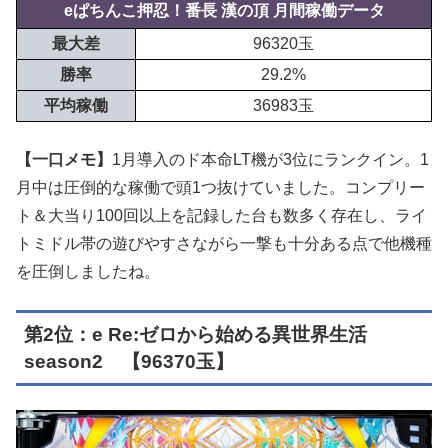
eぱちんこ押忍！番長 漢の頂 月間稼働データ
最大差
96320玉
勝率
29.2%
平均稼働
36983玉
【一口メモ】
1月導入のド本命LT機が3位にランクイン。1
月中は圧倒的な稼働で頭1つ抜けていました。コンプリー
ト＆大当り100回以上を記録した台も数多く存在し、ライ
トミドル帯の遊びやすさながら一撃も十分ある点で他機種
を圧倒しましたね。
第2位：e Re:ゼロから始める異世界生活
season2 【96370玉】