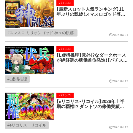
パチスロ
【最新スロット人気ランキング】11
年ぶりの凱旋！スマスロゴッド登場
でホールの稼働はどう変わった!?
スマスロ ミリオンゴッド-神々の軌跡-
2026.04.21
パチスロ
【L虚構推理】意外!?なダークホース
が絶好調の稼働首位発進！【パチスロ
新台データ分析】
L虚構推理
2026.04.17
パチンコ
【eリコリス・リコイル】2026年上半
期の覇権!? ダントツの稼働実績に！
【パチンコ新台データ分析】
eリコリス・リコイル
2026.04.17