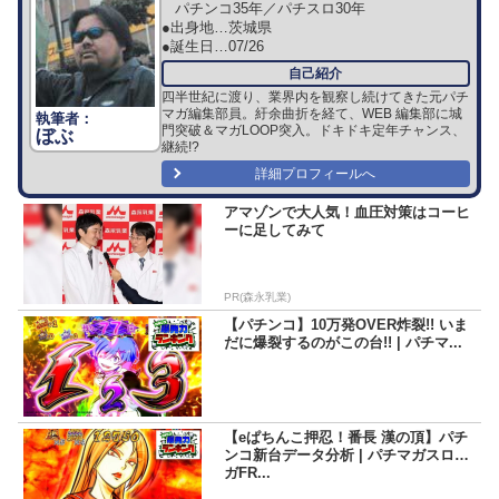
パチンコ35年／パチスロ30年
●出身地…
茨城県
●誕生日…
07/26
四半世紀に渡り、業界内を観察し続けてきた元パチ
マガ編集部員。紆余曲折を経て、WEB 編集部に城
門突破＆マガLOOP突入。ドキドキ定年チャンス、
ぼぶ
継続!?
詳細プロフィールへ
アマゾンで大人気！血圧対策はコーヒ
ーに足してみて
PR(森永乳業)
【パチンコ】10万発OVER炸裂!! いま
だに爆裂するのがこの台!! | パチマ...
【eぱちんこ押忍！番長 漢の頂】パチ
ンコ新台データ分析 | パチマガスロマ
ガFR...