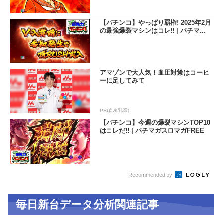
【パチンコ】やっぱり覇権! 2025年2月
の最強爆裂マシンはコレ!! | パチマ...
アマゾンで大人気！血圧対策はコーヒ
ーに足してみて
PR(森永乳業)
【パチンコ】今週の爆裂マシンTOP10
はコレだ!! | パチマガスロマガFREE
Recommended by
毎日新台データ分析関連記事