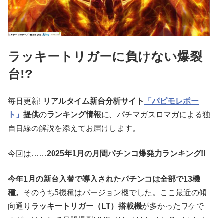
ラッキートリガーに負けない爆裂
台!?
毎日更新!
リアルタイム新台分析サイト
「パピモレポー
ト」
提供
の
ランキング情報
に、パチマガスロマガによる独
自目線の解説を添えてお届けします。
今回は……
2025年1月の月間パチンコ爆発力ランキング
!!
今年1月の新台入替で導入されたパチンコは全部で13機
種。
そのうち5機種はバージョン機でした。ここ最近の傾
向通り
ラッキートリガー（LT）搭載機
が多かったワケで