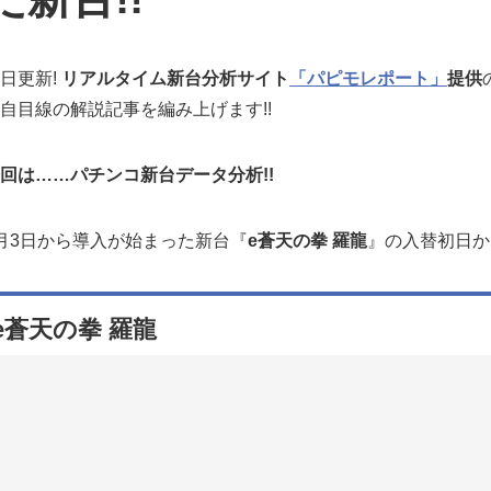
日更新!
リアルタイム新台分析サイト
「パピモレポート」
提供
自目線の解説記事を編み上げます!!
回は……パチンコ新台データ分析!!
月3日から導入が始まった新台『
e蒼天の拳 羅龍
』の入替初日か
e蒼天の拳 羅龍