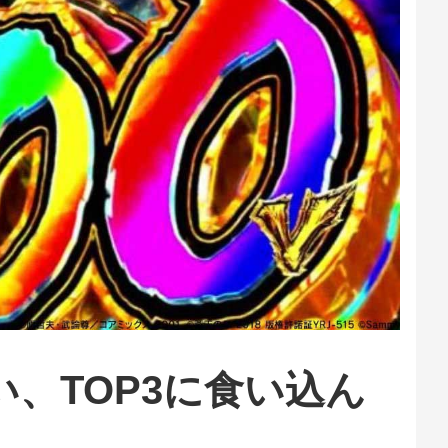
、TOP3に食い込ん