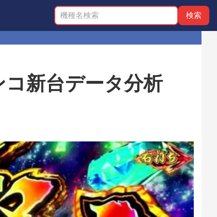
ンコ新台データ分析