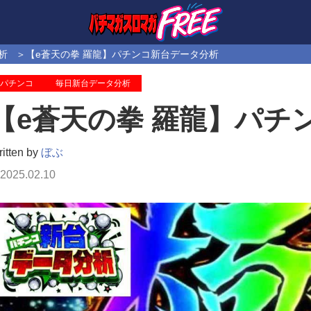
析
【e蒼天の拳 羅龍】パチンコ新台データ分析
パチンコ
毎日新台データ分析
【e蒼天の拳 羅龍】パチ
itten by
ぼぶ
2025.02.10