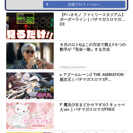
詳細プロフィールへ
【Pハネモノ ファミリースタジアム】
ボーダーライン | パチマガスロマガFR
EE
８月のロト6はこの方法で買え!!６つの
数字が『完全一致』する方法
PR(株式会社MURA)
e アズールレーン2 THE ANIMATION
超次元 | パチマガスロマガF...
P 魔法少女まどか☆マギカ3 キュゥべ
えver. | パチマガスロマガFREE