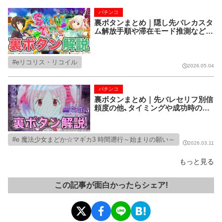
パチンコ
裏ボタンまとめ｜隠し先バレカスタ
ム解放手順や滞在モード推測など裏
ボタンのタイミングと成功時の恩恵
を解説 【eリコリス・リコイル】
eリコリス・リコイル
2026.05.04
パチンコ
裏ボタンまとめ｜先バレセリフ別信
頼度の他、タイミングや成功時の恩
恵など徹底解説!【e 魔法少女まどか
☆マギカ3 時間遡行～始まりの願い
～】
e 魔法少女まどか☆マギカ3 時間遡行～始まりの願い～
2026.03.11
もっと見る
この記事が面白かったらシェア!