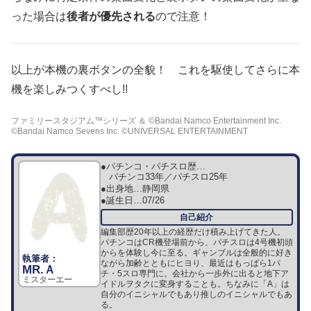
った場合は
後者が優先される
ので注意！
以上が本機の裏ボタンの全貌！ これを駆使してさらに本
機を楽しみつくすべし!!
ファミリースタジアム™シリーズ ＆ ©︎Bandai Namco Entertainment Inc.
©︎Bandai Namco Sevens Inc. ©︎UNIVERSAL ENTERTAINMENT
●パチンコ・パチスロ歴…
パチンコ33年／パチスロ25年
●出身地…
静岡県
●誕生日…
07/26
編集部歴20年以上の経歴だけ積み上げてきた人。
パチンコはCR機登場前から、パチスロは4号機初頭
からを体験し今に至る。ギャンブルは全般的に好き
ながら加齢とともにヒヨり、最近はもっぱら1パ
MR.Ａ
チ・5スロ専門に。会社から一歩外に出ると地下ア
ミスターエー
イドルヲタクに変身することも。ちなみに「A」は
自分のイニシャルでもあり推しのイニシャルでもあ
る。