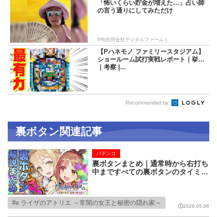
「怖いくらい貯金が増えた…」占い師
の言う通りにしてみただけ
PR(合同会社デジタルファーム )
【Pハネモノ ファミリースタジアム】
ショールーム試打実戦レポート｜挙動
｜考察 |...
Recommended by
裏ボタン関連記事
パチンコ
裏ボタンまとめ｜通常時から右打ち
中まですべての裏ボタンのタイミン
グと成功時の恩恵を解説 【e ライザ
のアトリエ ～常闇の女王と秘密の
隠れ家～】
e ライザのアトリエ ～常闇の女王と秘密の隠れ家～
2026.05.06