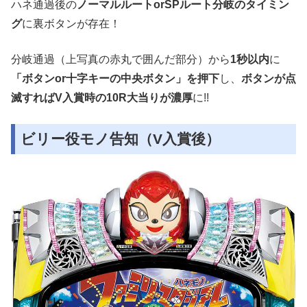
ハネ通過後の
ノーマルルートorSPルート分岐のタイミン
グ
に裏ボタンが存在！
分岐通過（上写真の赤丸で囲んだ部分）から
1秒以内
に
「ボタンor十字キーの中央ボタン」を押下
し、
ボタンが点
滅すればV入賞時の10R大当りが濃厚
に!!
ビリー役モノ告知（V入賞後）