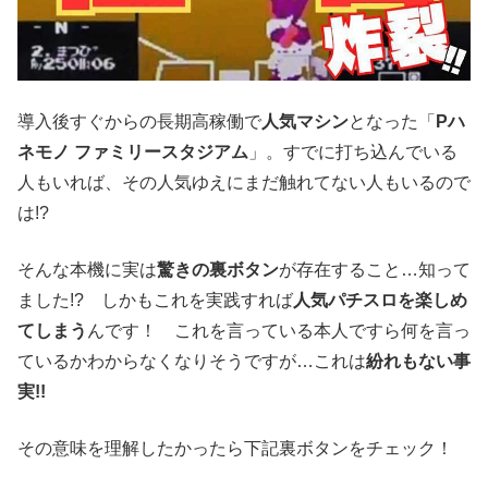
導入後すぐからの長期高稼働で
人気マシン
となった「
Pハ
ネモノ ファミリースタジアム
」。すでに打ち込んでいる
人もいれば、その人気ゆえにまだ触れてない人もいるので
は!?
そんな本機に実は
驚きの裏ボタン
が存在すること…知って
ました!? しかもこれを実践すれば
人気パチスロを楽しめ
てしまう
んです！ これを言っている本人ですら何を言っ
ているかわからなくなりそうですが…これは
紛れもない事
実!!
その意味を理解したかったら下記裏ボタンをチェック！