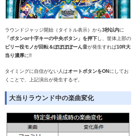
ラウンドジャッジ開始（タイトル表示）から
3秒以内
に
「ボタンor十字キーの中央ボタン」を押下
し、筐体上部の
ビリー役モノが回転＆ぽぽぽぽーん音
が発生すれば
10R大
当り濃厚
に!!
タイミングに自信がない人は
オートボタンをON
にしてお
くことで、上記演出が発生するぞ。
大当りラウンド中の楽曲変化