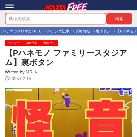
パチマガスロマガFREE
パチンコ記事
攻略情報
裏ボタン
【Pハネモ
パチンコ
攻略情報
裏ボタン
【Pハネモノ ファミリースタジア
ム】裏ボタン
Written by
MR.Ａ
2025.02.15