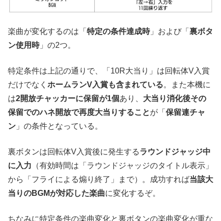
楽曲が変化するのは「
特定の条件達成時
」および「
裏ボタ
ン使用時
」の2つ。
特定条件は上記の通りで、「10R大当り」は回転体V入賞
だけでなく
ホームランV入賞も含まれている
。また本機に
は
2開放チャッカーに保留が1個
あり、
大当り消化後その
保留でのハネ開放で再度大当りすること
が「
保留連チャ
ン
」の条件となっている。
裏ボタンは回転体V入賞後に発生する
ラウンドジャッジ中
に入力
（有効時間は「ラウンドジャッジのタイトル表示」
から「フライによる煽り終了」まで）。成功すれば
当該大
当りのBGMが対応した楽曲
に変化するぞ。
ちなみに特定条件の楽曲変化と裏ボタンの楽曲変化が重な