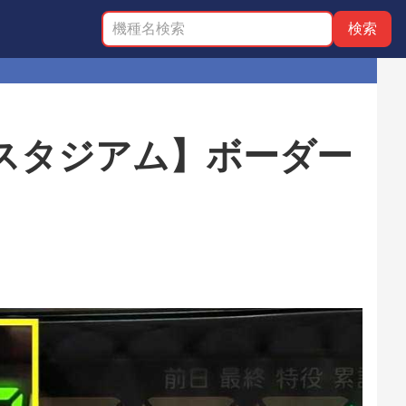
ースタジアム】ボーダー