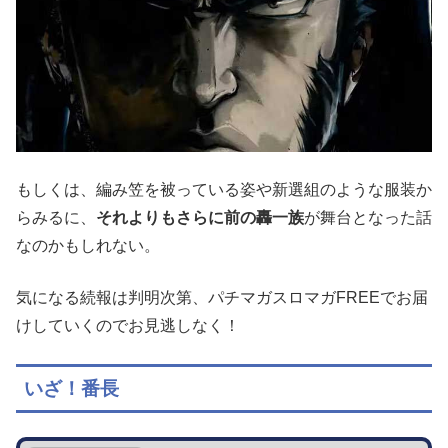
もしくは、編み笠を被っている姿や新選組のような服装か
らみるに、
それよりもさらに前の轟一族
が舞台となった話
なのかもしれない。
気になる続報は判明次第、パチマガスロマガFREEでお届
けしていくのでお見逃しなく！
いざ！番長