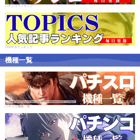
パチンコランキング
TOPICSランキング
機種一覧
パチスロ機種一覧