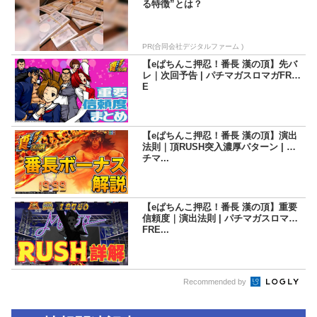
る特徴”とは？
PR(合同会社デジタルファーム )
【eぱちんこ押忍！番長 漢の頂】先バ
レ｜次回予告 | パチマガスロマガFRE
E
【eぱちんこ押忍！番長 漢の頂】演出
法則｜頂RUSH突入濃厚パターン | パ
チマ...
【eぱちんこ押忍！番長 漢の頂】重要
信頼度｜演出法則 | パチマガスロマガ
FRE...
Recommended by