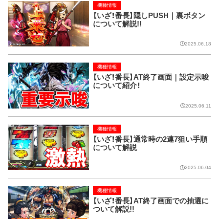
機種情報
【いざ！番長】隠しPUSH｜裏ボタン
について解説!!
2025.06.18
機種情報
【いざ！番長】AT終了画面｜設定示唆
について紹介！
2025.06.11
機種情報
【いざ！番長】通常時の2連7狙い手順
について解説
2025.06.04
機種情報
【いざ！番長】AT終了画面での抽選に
ついて解説!!