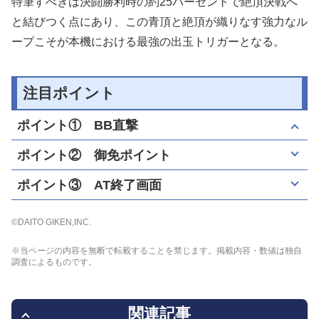
特筆すべきは決闘勝利時の約25パーセントで絶頂決戦へ
と結びつく点にあり、この青頂と絶頂が織りなす強力なル
ープこそが本機における最強の出玉トリガーとなる。
注目ポイント
ポイント① BB直撃
ポイント② 御免ポイント
ポイント③ AT終了画面
©DAITO GIKEN,INC.
※当ページの内容を無断で転載することを禁じます。掲載内容・数値は独自
調査によるものです。
関連記事