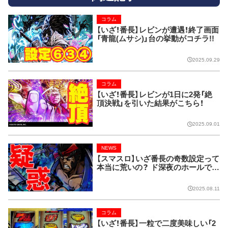
コラム
【いざ！番長】レビンが遭遇！終了画面
「青龍(ムサシ)」台の挙動がコチラ!!
2025.09.29
コラム
【いざ！番長】レビンが1日に2発「絶
頂決戦」を引いた結果がこちら！
2025.09.01
NEWS
【スマスロ】いざ番長の奇数設定って
本当に荒いの？ ド深夜のホールで検
証してみた！
2025.08.11
コラム
【いざ！番長】一粒で二度美味しい「2