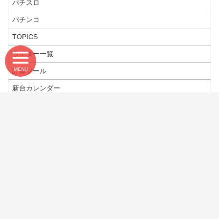
パチスロ
パチンコ
TOPICS
ライター一覧
MENU
計算ツール
新台カレンダー
ランキング
お問い合わせ
プライバシーポリシー
利用規約
運営会社
当サイトについて
機種一覧