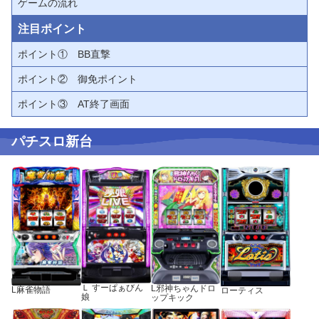
ゲームの流れ
注目ポイント
ポイント① BB直撃
ポイント② 御免ポイント
ポイント③ AT終了画面
パチスロ新台
Ｌ すーぱぁびん
L邪神ちゃんドロ
L麻雀物語
ローティス
娘
ップキック