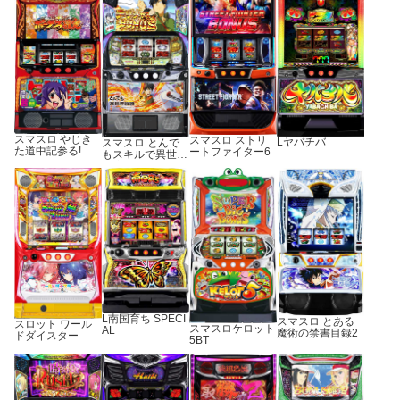
スマスロ やじき
スマスロ ストリ
Lヤバチバ
スマスロ とんで
た道中記参る!
ートファイター6
もスキルで異世界
放浪メシ
L南国育ち SPECI
スマスロ とある
スロット ワール
スマスロケロット
AL
魔術の禁書目録2
ドダイスター
5BT