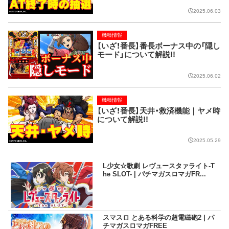
2025.06.03
機種情報
【いざ！番長】番長ボーナス中の「隠し
モード」について解説!!
2025.06.02
機種情報
【いざ！番長】天井・救済機能｜ヤメ時
について解説!!
2025.05.29
L少女☆歌劇 レヴュースタァライト-T
he SLOT- | パチマガスロマガFR...
スマスロ とある科学の超電磁砲2 | パ
チマガスロマガFREE