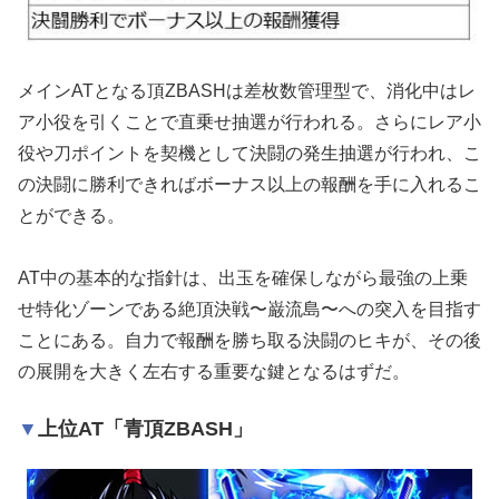
メインATとなる頂ZBASHは差枚数管理型で、消化中はレ
ア小役を引くことで直乗せ抽選が行われる。さらにレア小
役や刀ポイントを契機として決闘の発生抽選が行われ、こ
の決闘に勝利できればボーナス以上の報酬を手に入れるこ
とができる。
AT中の基本的な指針は、出玉を確保しながら最強の上乗
せ特化ゾーンである絶頂決戦〜巌流島〜への突入を目指す
ことにある。自力で報酬を勝ち取る決闘のヒキが、その後
の展開を大きく左右する重要な鍵となるはずだ。
上位AT「青頂ZBASH」