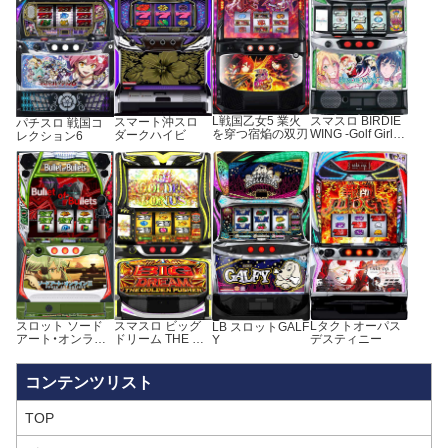
L戦国乙女5 業火
スマスロ BIRDIE
スマート沖スロ
パチスロ 戦国コ
を穿つ宿焔の双刃
WING -Golf Girls’
ダークハイビ
レクション6
Story-
スロット ソード
スマスロ ビッグ
Lタクトオーパス
LB スロットGALF
アート・オンライ
ドリーム THE GO
デスティニー
Y
ンⅡ
LDEN PUSHER
TOP