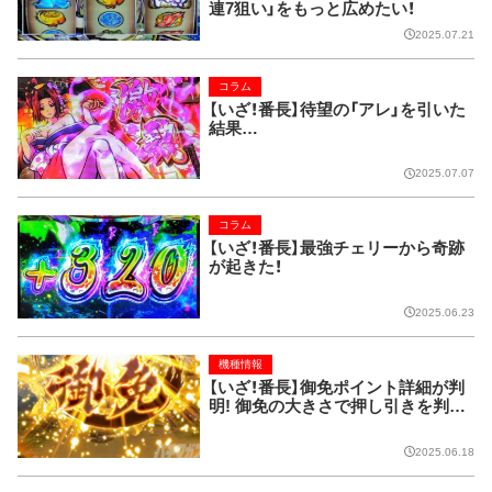
連7狙い」をもっと広めたい！
2025.07.21
コラム
【いざ！番長】待望の「アレ」を引いた
結果…
2025.07.07
コラム
【いざ！番長】最強チェリーから奇跡
が起きた！
2025.06.23
機種情報
【いざ！番長】御免ポイント詳細が判
明! 御免の大きさで押し引きを判断
しよう!!
2025.06.18