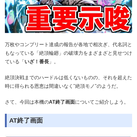
万枚やコンプリート達成の報告が各地で相次ぎ、代名詞と
もなっている「絶頂輪廻」の破壊力をまざまざと見せつけ
ている「
いざ！番長
」。
絶頂決戦までのハードルは低くないものの、それを超えた
時に得られる恩恵は間違いなく"絶頂モノ"のようだ。
さて、今回は本機の
AT終了画面
についてご紹介しよう。
AT終了画面