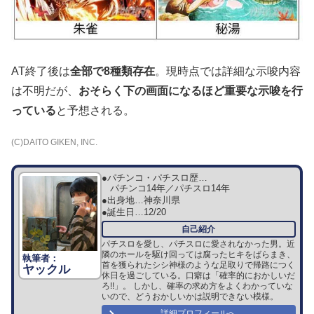
AT終了後は
全部で8種類存在
。現時点では詳細な示唆内容
は不明だが、
おそらく下の画面になるほど重要な示唆を行
っている
と予想される。
(C)DAITO GIKEN, INC.
●パチンコ・パチスロ歴…
パチンコ14年／パチスロ14年
●出身地…
神奈川県
●誕生日…
12/20
パチスロを愛し、パチスロに愛されなかった男。近
隣のホールを駆け回っては腐ったヒキをばらまき、
首を獲られたシシ神様のような足取りで帰路につく
ヤックル
休日を過ごしている。口癖は「確率的におかしいだ
ろ!!」。 しかし、確率の求め方をよくわかっていな
いので、どうおかしいかは説明できない模様。
詳細プロフィールへ