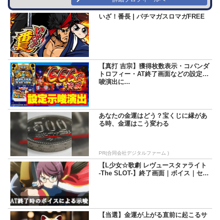
いざ！番長 | パチマガスロマガFREE
【真打 吉宗】獲得枚数表示・コパンダ
トロフィー・AT終了画面などの設定示
唆演出に...
あなたの金運はどう？宝くじに縁があ
る時、金運はこう変わる
PR(合同会社デジタルファーム )
【L少女☆歌劇 レヴュースタァライト
-The SLOT-】終了画面｜ボイス｜セ...
【当選】金運が上がる直前に起こるサ