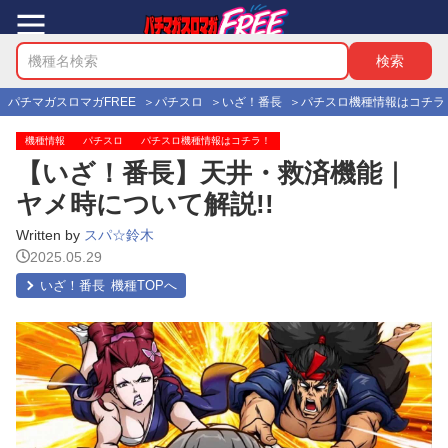
パチマガスロマガFREE
パチスロ
いざ！番長
パチスロ機種情報はコチラ
機種情報
パチスロ
パチスロ機種情報はコチラ！
【いざ！番長】天井・救済機能｜
ヤメ時について解説!!
Written by
スパ☆鈴木
2025.05.29
いざ！番長