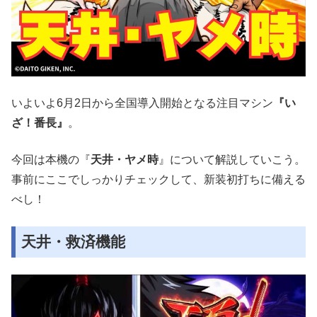
いよいよ6月2日から全国導入開始となる注目マシン
『い
ざ！番長』
。
今回は本機の『
天井・ヤメ時
』について解説していこう。
事前にここでしっかりチェックして、新装初打ちに備える
べし！
天井・救済機能