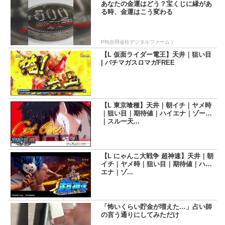
あなたの金運はどう？宝くじに縁があ
る時、金運はこう変わる
PR(合同会社デジタルファーム )
【L 仮面ライダー電王】天井｜狙い目
| パチマガスロマガFREE
【L 東京喰種】天井｜朝イチ｜ヤメ時
｜狙い目｜期待値｜ハイエナ｜ゾーン
｜スルー天...
【L にゃんこ大戦争 超神速】天井｜朝
イチ｜ヤメ時｜狙い目｜期待値｜ハイ
エナ｜ゾ...
「怖いくらい貯金が増えた…」占い師
の言う通りにしてみただけ