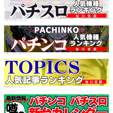
パチスロランキング
パチンコランキング
TOPICSランキング