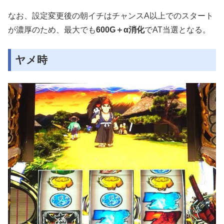
なお、設定変更後の朝イチはチャンスA以上でのスタート
が濃厚のため、最大でも
600G＋α消化
でAT当選となる。
ヤメ時