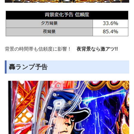
背景の時間帯も信頼度に影響！
夜背景なら激アツ!!
轟ランプ予告