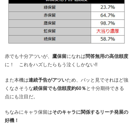
赤でも十分アツいが、
鷹保留
になれば
問答無用の高信頼度
に！ これをハズしたらもう泣くしかない!!
また本機は
連続予告がアツい
ため、パッと見でそれほど強
くなさそうな
続保留でも信頼度約60％
と十分期待できる
点にも注目だ。
ちなみにキャラ保留は
そのキャラに関係するリーチ発展の
好機！