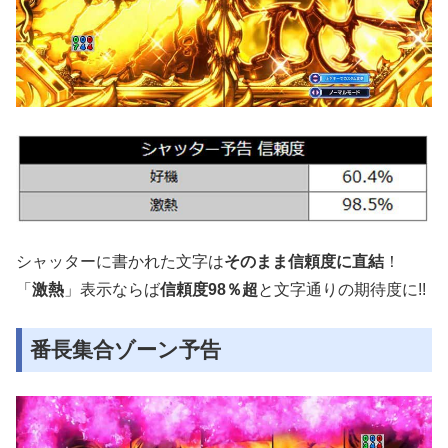
シャッターに書かれた文字は
そのまま信頼度に直結
！
「
激熱
」表示ならば
信頼度98％超
と文字通りの期待度に!!
番長集合ゾーン予告