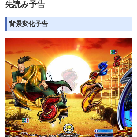
先読み予告
背景変化予告