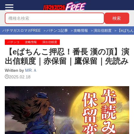
パチマガスロマガFREE
パチンコ記事
攻略情報
演出信頼度
【eぱち
パチンコ
攻略情報
演出信頼度
【eぱちんこ押忍！番長 漢の頂】演
出信頼度｜赤保留｜鷹保留｜先読み
Written by
MR.Ａ
2025.02.18