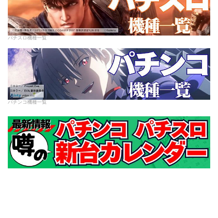
パチスロ機種一覧
パチンコ機種一覧