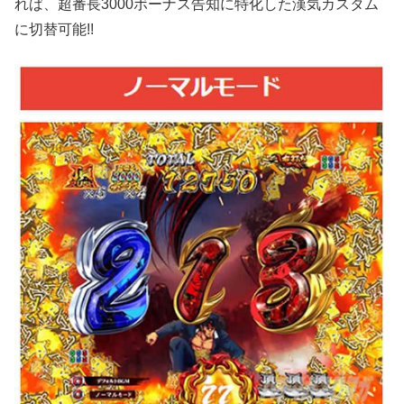
れば、超番長3000ボーナス告知に特化した漢気カスタム
に切替可能!!