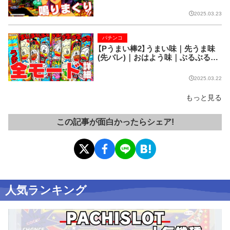
スチャンス｜リーチ信頼度
2025.03.23
パチンコ
【Pうまい棒2】うまい味｜先うま味
(先バレ)｜おはよう味｜ぶるぶる味
｜光棒味｜熱唱味｜パトランプ味｜
南国味｜開封味｜爆音味｜大人味｜
2025.03.22
信頼度｜法則｜告知タイミング
もっと見る
この記事が面白かったらシェア!
人気ランキング