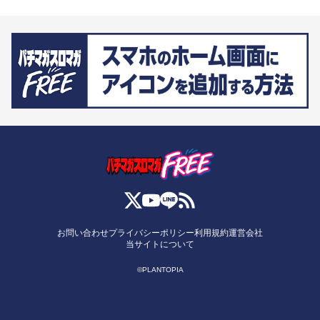
お問い合わせ
プライバシーポリシー
利用規約
運営会社
当サイトについて
©PLANTOPIA