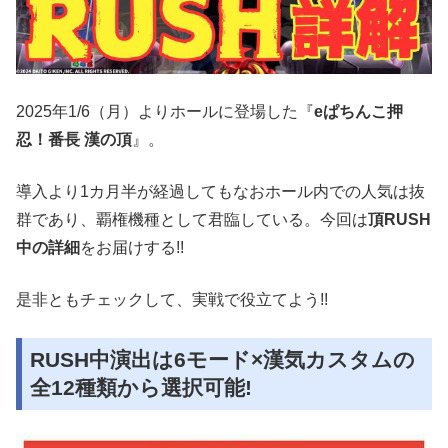
2025年1/6（月）よりホールに登場した『
eぱちんこ押
忍！番長 漢の頂
』。
導入より1カ月半が経過してもなおホール内での人気は抜
群であり、覇権機種として君臨している。今回は
頂RUSH
中の詳細
をお届けする!!
是非ともチェックして、実戦で役立てよう!!
RUSH中演出は6モード×漢気カスタムの
全12種類から選択可能!