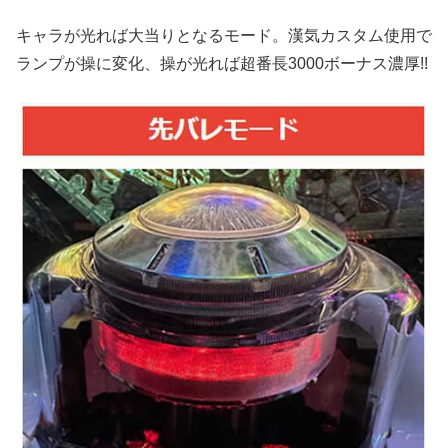
キャラが光れば大当りとなるモード。漢気カスタム使用で
ランプが操に変化、操が光れば超番長3000ボーナス濃厚!!