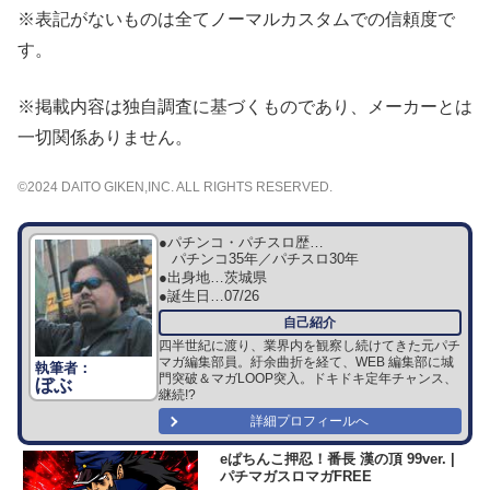
※表記がないものは全てノーマルカスタムでの信頼度で
す。
※掲載内容は独自調査に基づくものであり、メーカーとは
一切関係ありません。
©2024 DAITO GIKEN,INC. ALL RIGHTS RESERVED.
●パチンコ・パチスロ歴…
パチンコ35年／パチスロ30年
●出身地…
茨城県
●誕生日…
07/26
四半世紀に渡り、業界内を観察し続けてきた元パチ
マガ編集部員。紆余曲折を経て、WEB 編集部に城
門突破＆マガLOOP突入。ドキドキ定年チャンス、
ぼぶ
継続!?
詳細プロフィールへ
eぱちんこ押忍！番長 漢の頂 99ver. |
パチマガスロマガFREE