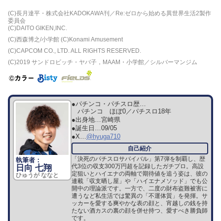
(C)長月達平・株式会社KADOKAWA刊／Re:ゼロから始める異世界生活2製作
委員会
(C)DAITO GIKEN,INC.
(C)西森博之/小学館 (C)Konami Amusement
(C)CAPCOM CO., LTD. ALL RIGHTS RESERVED.
(C)2019 サンドロビッチ・ヤバ子，MAAM・小学館／シルバーマンジム
●パチンコ・パチスロ歴…
パチンコ ほぼ0／パチスロ18年
●出身地…
宮崎県
●誕生日…
09/05
●X…
@hyuga710
「決死のパチスロサバイバル」第7弾を制覇し、歴
代3位の収支300万円超を記録したガチプロ。高設
日向 七翔
定狙いとハイエナの両軸で期待値を追う姿は、彼の
ひゅうが ななと
連載「収支晒し屋」や「ハイエナメソッド」でも公
開中の理論派です。一方で、二度の財布盗難被害に
遭うなど私生活では驚異の「不運体質」を発揮。サ
ッカーを愛する爽やかな表の顔と、宵越しの銭を持
たない酒カスの裏の顔を併せ持つ、愛すべき勝負師
です。