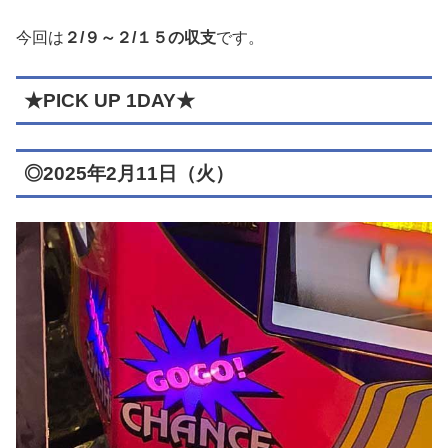
今回は
２/９～２/１５の収支
です。
★PICK UP 1DAY★
◎2025年2月11日（火）