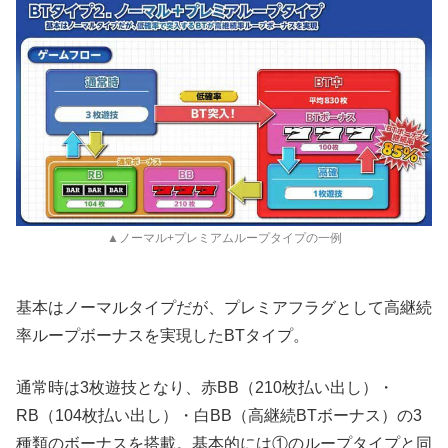
▲ノーマル+プレミアムループタイプの一例
基本はノーマルタイプだが、プレミアフラグとして高継続
率ループボーナスを実現したBTタイプ。
通常時は3枚遊技となり、赤BB（210枚払い出し）・
RB（104枚払い出し）・白BB（高継続BTボーナス）の3
種類のボーナスを搭載。基本的には①のループタイプと同