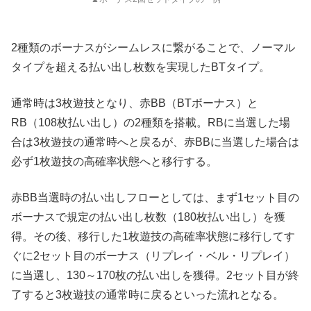
2種類のボーナスがシームレスに繋がることで、ノーマル
タイプを超える払い出し枚数を実現したBTタイプ。
通常時は3枚遊技となり、赤BB（BTボーナス）と
RB（108枚払い出し）の2種類を搭載。RBに当選した場
合は3枚遊技の通常時へと戻るが、赤BBに当選した場合は
必ず1枚遊技の高確率状態へと移行する。
赤BB当選時の払い出しフローとしては、まず1セット目の
ボーナスで規定の払い出し枚数（180枚払い出し）を獲
得。その後、移行した1枚遊技の高確率状態に移行してす
ぐに2セット目のボーナス（リプレイ・ベル・リプレイ）
に当選し、130～170枚の払い出しを獲得。2セット目が終
了すると3枚遊技の通常時に戻るといった流れとなる。