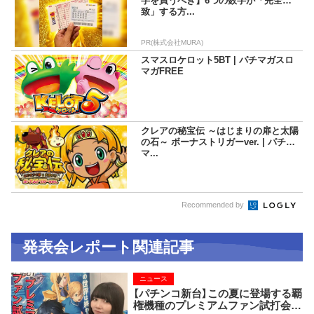
字を買うべき】6つの数字が「完全一
致」する方...
PR(株式会社MURA)
スマスロケロット5BT | パチマガスロ
マガFREE
クレアの秘宝伝 ～はじまりの扉と太陽
の石～ ボーナストリガーver. | パチ
マ...
Recommended by
発表会レポート関連記事
ニュース
【パチンコ新台】この夏に登場する覇
権機種のプレミアムファン試打会に