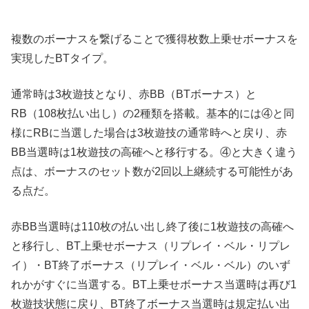
複数のボーナスを繋げることで獲得枚数上乗せボーナスを
実現したBTタイプ。
通常時は3枚遊技となり、赤BB（BTボーナス）と
RB（108枚払い出し）の2種類を搭載。基本的には④と同
様にRBに当選した場合は3枚遊技の通常時へと戻り、赤
BB当選時は1枚遊技の高確へと移行する。④と大きく違う
点は、ボーナスのセット数が2回以上継続する可能性があ
る点だ。
赤BB当選時は110枚の払い出し終了後に1枚遊技の高確へ
と移行し、BT上乗せボーナス（リプレイ・ベル・リプレ
イ）・BT終了ボーナス（リプレイ・ベル・ベル）のいず
れかがすぐに当選する。BT上乗せボーナス当選時は再び1
枚遊技状態に戻り、BT終了ボーナス当選時は規定払い出