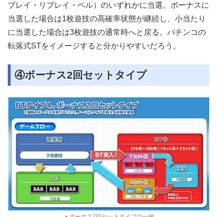
プレイ・リプレイ・ベル）のいずれかに当選。ボーナスに
当選した場合は1枚遊技の高確率状態が継続し、小当たり
に当選した場合は3枚遊技の通常時へと戻る。パチンコの
転落式STをイメージすると分かりやすいだろう。
④ボーナス2回セットタイプ
▲ボーナス2回セットタイプの一例