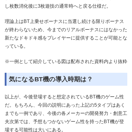
し枚数消化後に3枚遊技の通常時へと戻る仕様だ。
理論上はBT上乗せボーナスに当選し続ける限りボーナス
が終わらないため、今までのリアルボーナスにはなかった
新たなドキドキ感をプレイヤーに提供することが可能とな
っている。
※一例として紹介している図は配布された資料内より抜粋
気になるBT機の導入時期は？
以上が、今後登場すると想定されているBT機のゲーム性
だ。もちろん、今回の説明にあった上記の5タイプはあく
までも一例であり、今後の各メーカーの開発努力・創意工
夫次第では、予想もつかないゲーム性を持ったBT機が登
場する可能性は大いにある。