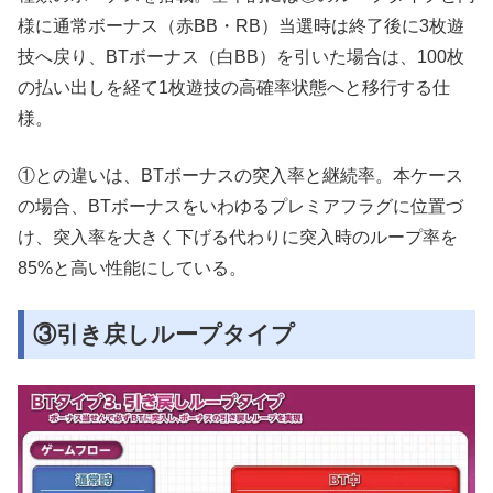
様に通常ボーナス（赤BB・RB）当選時は終了後に3枚遊
技へ戻り、BTボーナス（白BB）を引いた場合は、100枚
の払い出しを経て1枚遊技の高確率状態へと移行する仕
様。
①との違いは、BTボーナスの突入率と継続率。本ケース
の場合、BTボーナスをいわゆるプレミアフラグに位置づ
け、突入率を大きく下げる代わりに突入時のループ率を
85%と高い性能にしている。
③引き戻しループタイプ