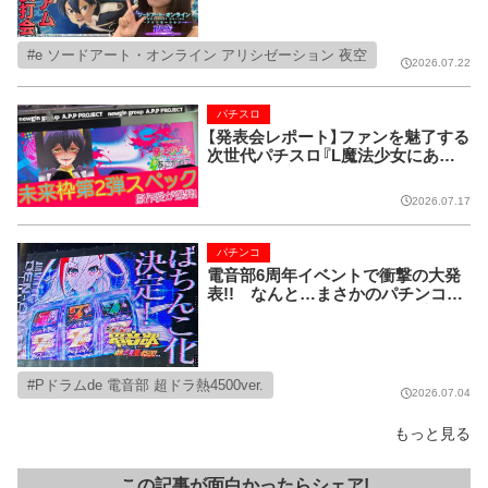
潜入!!【e ソードアート・オンライン
アリシゼーション 夜空】
e ソードアート・オンライン アリシゼーション 夜空
2026.07.22
パチスロ
【発表会レポート】ファンを魅了する
次世代パチスロ『L魔法少女にあこ
がれて』＆変幻自在の『ポスターLE
D』ダブル発表！
2026.07.17
パチンコ
電音部6周年イベントで衝撃の大発
表!! なんと…まさかのパチンコ
化!! その名も「Pドラムde電音部
超ドラ熱 4500ver.」!!
Pドラムde 電音部 超ドラ熱4500ver.
2026.07.04
もっと見る
この記事が面白かったらシェア!