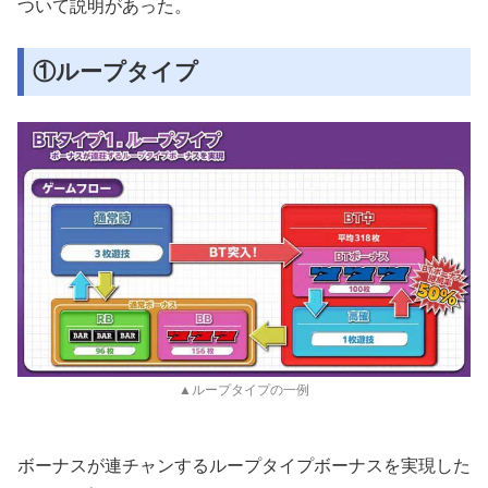
ついて説明があった。
①ループタイプ
▲ループタイプの一例
ボーナスが連チャンするループタイプボーナスを実現した