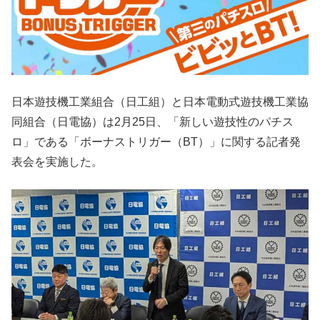
日本遊技機工業組合（日工組）と日本電動式遊技機工業協
同組合（日電協）は2月25日、「新しい遊技性のパチス
ロ」である「ボーナストリガー（BT）」に関する記者発
表会を実施した。