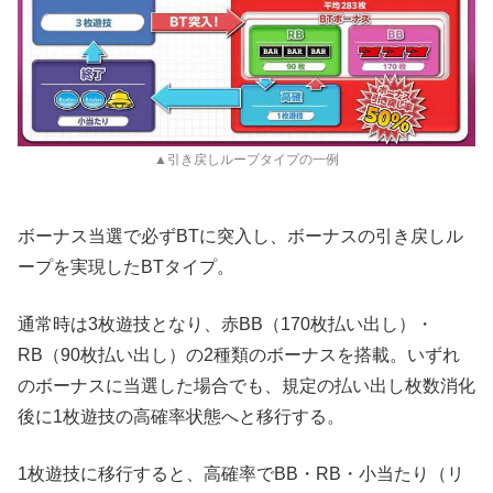
▲引き戻しループタイプの一例
ボーナス当選で必ずBTに突入し、ボーナスの引き戻しル
ープを実現したBTタイプ。
通常時は3枚遊技となり、赤BB（170枚払い出し）・
RB（90枚払い出し）の2種類のボーナスを搭載。いずれ
のボーナスに当選した場合でも、規定の払い出し枚数消化
後に1枚遊技の高確率状態へと移行する。
1枚遊技に移行すると、高確率でBB・RB・小当たり（リ