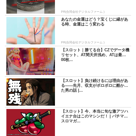
PR(合同会社デジタルファーム )
あなたの金運はどう？宝くじに縁があ
る時、金運はこう変わる
PR(合同会社デジタルファーム )
【スロット｜勝てる台】CZでデータ機
リセット、AT間天井浅め、ATは最低5
00枚...
【スロット】負け続けるには理由があ
る――先月、収支がボロボロに酷かっ
た男の話 |...
【スロット】今、本当に旬な激アツハ
イエナ台はこのマシンだ！ | パチマガ
スロマガ...