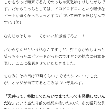
しかもやっぱ頭来てるんでめっちゃ貧乏ゆすりしながらで
す。だか
らこっちとしては、ドコドコドコ…という軽快な
ビートが遠くから
ちょっとずつ近づいて来てる感じなんで
すね（笑）
なんじゃそりゃ！ てかいい加減当てろよ…！
だからなんだという話なんですけど、打ちながらちょっと
笑っちゃ
ったエピソードだったのでオヤジの執念に敬意を
表し、
ここに発表させていただきました。
ちなみにその日は17時くらい
までそのシマにいました
が、オヤジが当ててるところはついぞ見れ
ず。
「天井って、移動してたらいつまでたっても発動しないん
だな」
と
いう当たり前の感想を抱いたのが、あの猛烈な貧