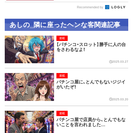
Recommended by
あしの_隣に座ったヘンな客関連記事
連載
【パチンコ・スロット】勝手に人の台
をさわるなよ！
2025.03.27
連載
パチンコ屋に、とんでもないジジイ
がいたぞ！
2025.03.20
連載
パチンコ屋で店員から、とんでもな
いことを言われました…