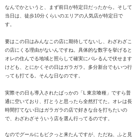
なんでかというと、まず前日が特定日だったから。そして
当日は、
徒歩10分くらいのエリアの人気店が特定日で
す。
要はこの日はみんなこの店に期待してないし、わざわざこ
の店にく
る理由がないんですね。具体的な数字を挙げると
オレの住んでる地
域と照らして確実にバレるんで伏せます
けども、
とにかくその日はガラガラ。多分新台でもいつ行
っても打てる。
そんな日なのです。
実際その日も導入されたばっかの「L 東京喰種」ですら普
通に空いて
おり、打とうと思ったら全然打てた。オレは長
時間打てない日はガ
ラガラの店で好きな台を打ちたいの
で、わざわざそういう店を選ん行
ってるのです。
なのでグールにもピクっと来たんですが、ただね、
ふと見