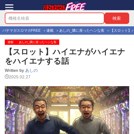
パチマガスロマガFREE
連載
あしの_隣に座ったヘンな客
【スロット】
連載
あしの_隣に座ったヘンな客
【スロット】ハイエナがハイエナ
をハイエナする話
Written by
あしの
2025.02.27