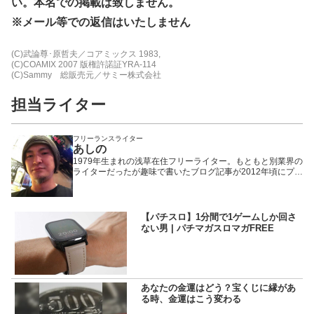
い。本名での掲載は致しません。
※メール等での返信はいたしません
(C)武論尊･原哲夫／コアミックス 1983,
(C)COAMIX 2007 版権許諾証YRA-114
(C)Sammy 総販売元／サミー株式会社
担当ライター
フリーランスライター
あしの
1979年生まれの浅草在住フリーライター。もともと別業界の
ライターだったが趣味で書いたブログ記事が2012年頃にプチ
ヒットしたことで題材をパチンコ・パチスロに固定。以来、
WEBや雑誌や業界誌など媒体を問わず様々なメディアで執筆
活動を行いながら現在に至る。「楽しんで打つ」ことをモッ
トーにしているため記事の内容もそっち方面が多め。
【パチスロ】1分間で1ゲームしか回さ
ない男 | パチマガスロマガFREE
あなたの金運はどう？宝くじに縁があ
る時、金運はこう変わる