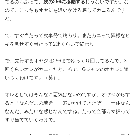
てるのも
あって、
次の256に移動する
じゃないですか。な
ので、こっちも
オヤジを追いかける感じでカニるんです
ね。
で、すぐ当たって次単発で終わり。またカニって異様なヒ
キを見せ
すぐ当たって2連くらいで終わり。
で、先行するオヤジは256までゆっくり回してるんで、3
回くら
いオレがカニったところで、Gジャンのオヤジに追
いつくわけです
よ（笑）。
オレとしてはそんなに悪気はないのですが、オヤジからす
ると「な
んだこの若造」「追いかけてきたぞ」「一体なん
なんだ」みたいな
感じなんですね。だって全部カマ掘って
すぐ当てていくわけで。