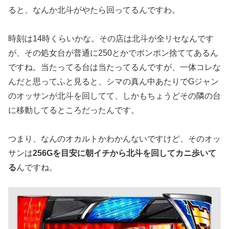
ると、なんか北斗がやたら回ってるんですわ。
時刻は14時くらいかな。その店は北斗が全リセなんです
が、その
処女台が普通に250とかでポンポン捨ててあるん
ですね。当たっ
てる台は当たってるんですが、一体コレな
んだと思ってふと見ると
、シマの真ん中あたりでGジャン
のオッサンが北斗を回してて、し
かもちょうどその隣の台
に移動してるところだったんです。
つまり、なんのオカルトかわかんないですけど、そのオッ
サンは
2
56Gを目安に朝イチから北斗を回してカニ歩いて
る
んですね。