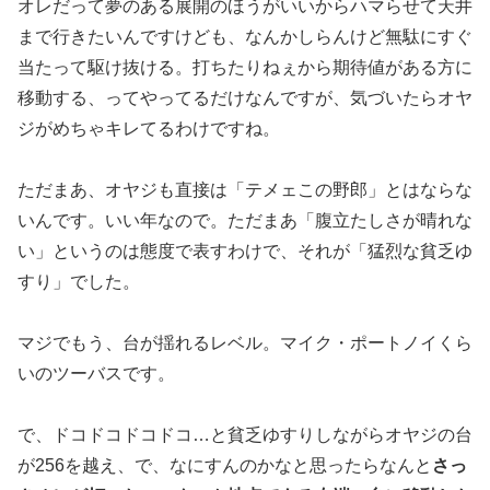
オレだって夢のある展開のほうがいいからハマらせて天井
まで行き
たいんですけども、なんかしらんけど無駄にすぐ
当たって駆け抜け
る。打ちたりねぇから期待値がある方に
移動する、ってやってるだ
けなんですが、気づいたらオヤ
ジがめちゃキレてるわけですね。
ただまあ、オヤジも直接は「テメェこの野郎」とはならな
いんです
。いい年なので。ただまあ「腹立たしさが晴れな
い」
というのは態度で表すわけで、それが「猛烈な貧乏ゆ
すり」
でした。
マジでもう、台が揺れるレベル。マイク・ポートノイくら
いのツー
バスです。
で、ドコドコドコドコ…と貧乏ゆすりしながらオヤジの台
が256
を越え、で、なにすんのかなと思ったらなんと
さっ