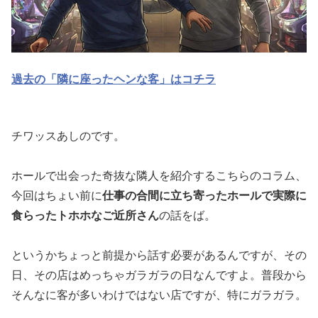
過去の「隣に座ったヘンな客」はコチラ
チワッスあしのです。
ホールで出会った奇抜な隣人を紹介するこちらのコラム、
今回はち
ょい前に
仕事の合間に立ち寄ったホールで実際に
食らったトホホな
ご近所さん
の話をば。
というかちょっと前提から話す必要があるんですが、その
日、その
店はめっちゃガラガラの日なんですよ。普段から
そんなに客が多い
わけではない店ですが、特にガラガラ。