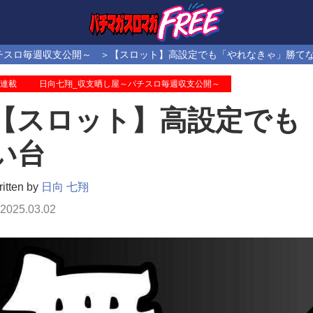
チスロ毎週収支公開～
【スロット】高設定でも「やれなきゃ」勝て
連載
日向七翔_収支晒し屋～パチスロ毎週収支公開～
【スロット】高設定でも
い台
itten by
日向 七翔
2025.03.02