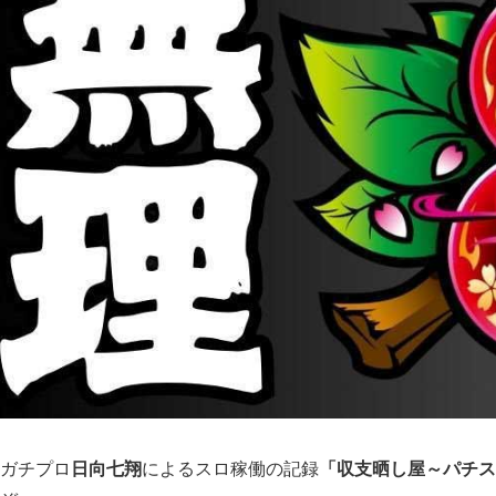
ガチプロ
日向七翔
によるスロ稼働の記録
「収支晒し屋～パチス