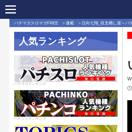
パチマガスロマガFREE
連載
日向七翔_収支晒し屋～パ
人気ランキング
Wr
パチスロランキング
パチンコランキング