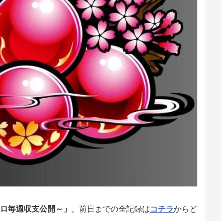
ロ毎週収支公開～」
。前日までの全記録は
コチラ
からど