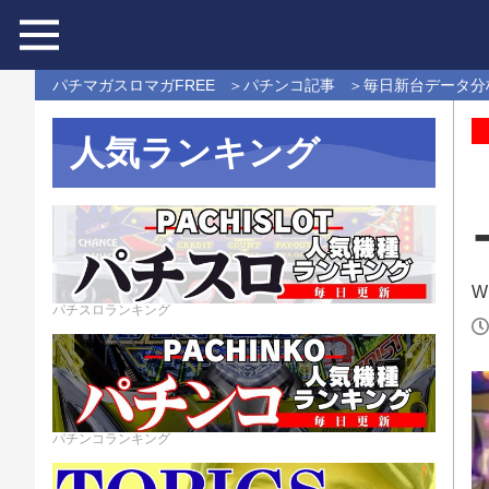
パチマガスロマガFREE
パチンコ記事
毎日新台データ分
人気ランキング
Wr
パチスロランキング
パチンコランキング