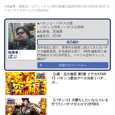
©武論尊・原哲夫／コアミックス 1983 版権許諾証KOW-225 ©2010-2013 コ
ーエーテクモゲームス ©Sammy
●パチンコ・パチスロ歴…
パチンコ35年／パチスロ30年
●出身地…
茨城県
●誕生日…
07/26
四半世紀に渡り、業界内を観察し続けてきた元パチ
マガ編集部員。紆余曲折を経て、WEB 編集部に城
門突破＆マガLOOP突入。ドキドキ定年チャンス、
ぼぶ
継続!?
詳細プロフィールへ
【e真・北斗無双 第5章 ドデカSTAR
T】パチンコ新台データ分析 | パチマ
ガ...
【パチンコ】大勝ちしたいならコレを
打て!! | パチマガスロマガFREE