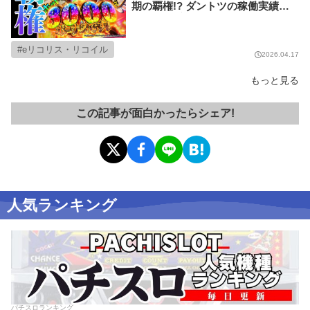
期の覇権!? ダントツの稼働実績に！
【パチンコ新台データ分析】
eリコリス・リコイル
2026.04.17
もっと見る
この記事が面白かったらシェア!
人気ランキング
パチスロランキング