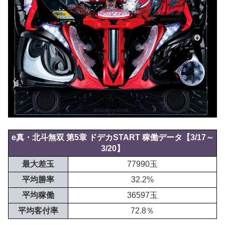
e真・北斗無双 第5章 ドデカSTART 稼働データ【3/17～
3/20】
最大差玉
77990玉
平均勝率
32.2%
平均稼働
36597玉
平均客付率
72.8％