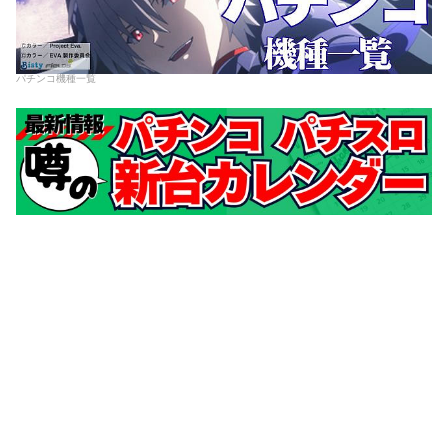
パチンコ機種一覧