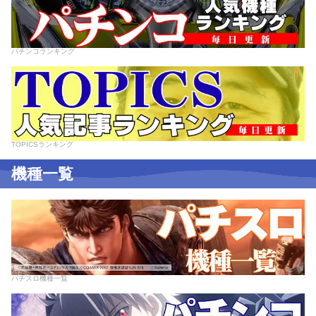
パチンコランキング
TOPICSランキング
機種一覧
パチスロ機種一覧