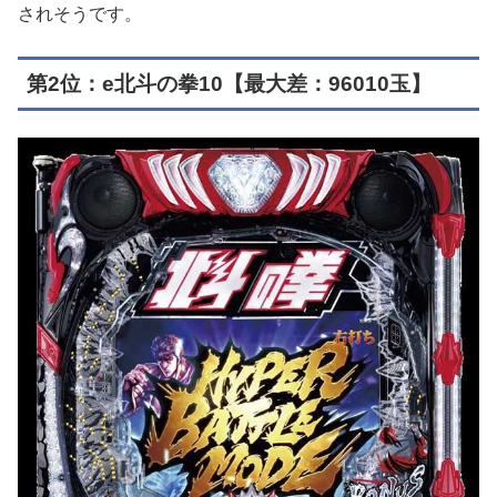
されそうです。
第2位：e北斗の拳10【最大差：96010玉】