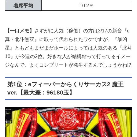
着席平均
10.2％
【一口メモ】
さすがに人気（稼働）の方は3/17の新台『e
真・北斗無双』に取って代わられたワケですが、『暴凶
星』ともどもまだまだホールによっては人気のある『北斗
10』が今週の2位。好きな人が結構粘って打ってるイメー
ジなんで、よくコンプリートが発生するんでしょうかね!?
第1位：eフィーバーからくりサーカス2 魔王
ver.【最大差：96180玉】