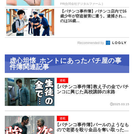
PR(合同会社デジタルファーム )
【パチンコ事件簿】パチンコ店内で16
歳少年が窃盗被害に遭う。逮捕された
のは16歳...
Recommended by
虚心坦懐_ホントにあったパチ屋の事
件簿関連記事
連載
【パチンコ事件簿】教え子の金でパチ
ンコに興じた高校講師の末路
2025.03.15
連載
【パチンコ事件簿】バールのようなも
ので老婆を殴り金品を奪い取った男