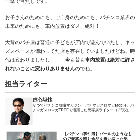
一撃で台無しです。
お子さんのためにも、ご自身のためにも、パチンコ業界の
未来のためにも、車内放置はダメ、絶対！
大昔のパチ屋は普通に子どもが店内で遊んでいたし、キッ
ズスペースが備わってた店も存在していましたけどね。時
代は変わりましたし、、、
今も昔も車内放置は絶対に許さ
れないことに変わりありません
のでね。
担当ライター
虚心坦懐
かつてパチンコ攻略マガジン、パチマガスロマガMobile、パ
チマガスロマガFREEで活躍した元専属ライター（※現在は
卒業）。
【パチンコ事件簿】バールのようなも
ので老婆を殴り金品を奪い取った男の