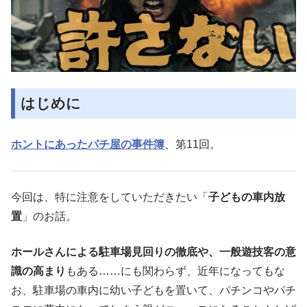
はじめに
ホントにあったパチ屋の事件簿
、第11回。
今回は、特に注意をしていただきたい「
子どもの車内放
置
」のお話。
ホールさんによる駐車場見回りの徹底や、一般遊技客の意
識の高まり
もある……にも関わらず、近年になってもな
お、駐車場の車内に幼い子どもを置いて、パチンコやパチ