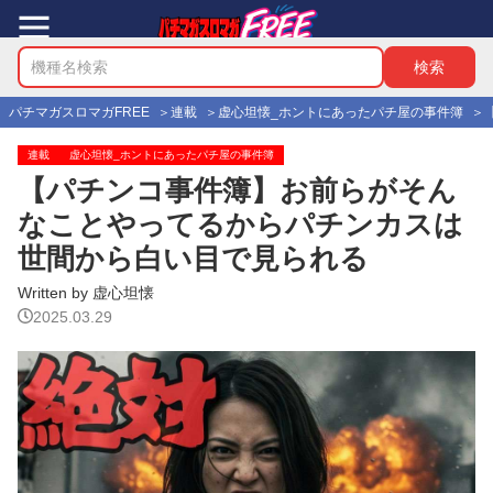
パチマガスロマガFREE
連載
虚心坦懐_ホントにあったパチ屋の事件簿
連載
虚心坦懐_ホントにあったパチ屋の事件簿
【パチンコ事件簿】お前らがそん
なことやってるからパチンカスは
世間から白い目で見られる
Written by 虚心坦懐
2025.03.29