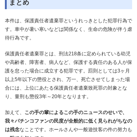
まとめ
本件は、保護責任者遺棄罪というれっきとした犯罪行為で
す。車中が暑い寒いなどは関係なく、生命の危険が伴う虐
待行為です。
保護責任者遺棄罪とは、刑法218条に定められている幼児
や高齢者、障害者、病人など、保護する責任のある人が保
護を怠った場合に成立する犯罪です。罰則としては3ヶ月
以上5年以下の懲役とされ、万一、死亡させてしまった場
合には、上位にあたる保護責任者遺棄致死罪の対象とな
り、量刑も懲役3年～20年となります。
加えて、
この手の輩によるこの手のニュースのせいで、
我々パチンコファンの民度が全般的に低く見られがちなの
は残念
なことです。ホールさんや一般遊技客の件の努力も