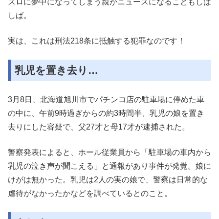
スロに夢中になってしまう親がニュースになることもしば
しば。
実は、これは刑法218条に抵触する犯罪なのです！
乳児を置き去り…
3月8日、北海道旭川市でパチンコ店の駐車場に停めた車
の中に、午前9時過ぎからの約3時間半、乳児の娘を置き
去りにした容疑で、父27才と母17才が逮捕された。
警察発表によると、ホール従業員から「駐車場の車内から
乳児の泣き声が聞こえる」と通報があり事件が発覚。娘に
けがは無かった。乳児は2人の実の娘で、警察は日常的な
虐待がなかったかなどを調べているとのこと。