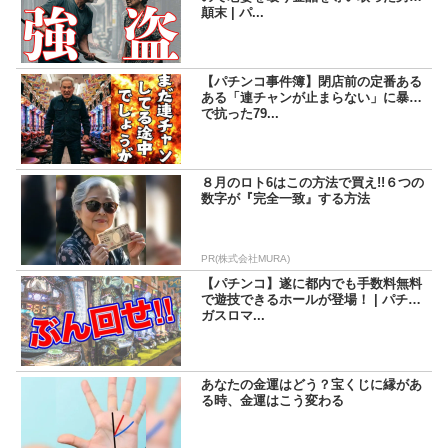
顛末 | パ...
【パチンコ事件簿】閉店前の定番ある
ある「連チャンが止まらない」に暴力
で抗った79...
８月のロト6はこの方法で買え!!６つの
数字が『完全一致』する方法
PR(株式会社MURA)
【パチンコ】遂に都内でも手数料無料
で遊技できるホールが登場！ | パチマ
ガスロマ...
あなたの金運はどう？宝くじに縁があ
る時、金運はこう変わる