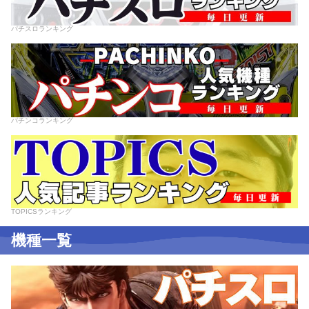
パチスロランキング
パチンコランキング
TOPICSランキング
機種一覧