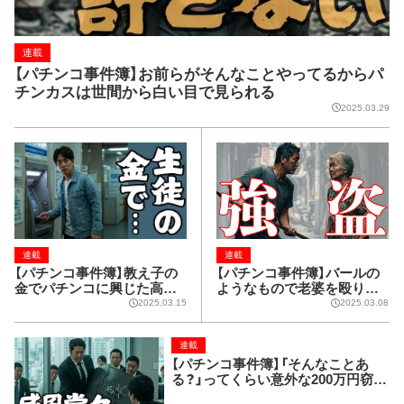
連載
【パチンコ事件簿】お前らがそんなことやってるからパ
チンカスは世間から白い目で見られる
2025.03.29
連載
連載
【パチンコ事件簿】教え子の
【パチンコ事件簿】バールの
金でパチンコに興じた高校
ようなもので老婆を殴り金
講師の末路
品を奪い取った男の顛末
2025.03.15
2025.03.08
連載
【パチンコ事件簿】「そんなことあ
る？」ってくらい意外な200万円窃盗
ニキの手口