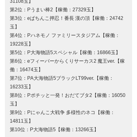
31108玉】
第2位：Pうまい棒2【稼働：27329玉】
第3位：eぱちんこ押忍！番長 漢の頂【稼働：24742
玉】
第4位：Pハネモノ ファミリースタジアム【稼働：
19228玉】
第5位：P大海物語5スペシャル【稼働：16866玉】
第6位：eフィーバーからくりサーカス2 魔王ver.【稼
働：16474玉】
第7位：PA大海物語5ブラックLT99ver.【稼働：
16233玉】
第8位：Pポチッと一発！おだてブタ2【稼働：16050
玉】
第9位：Pにゃんこ大戦争 多様性のネコ【稼働：
14811玉】
第10位：P大海物語5【稼働：13266玉】