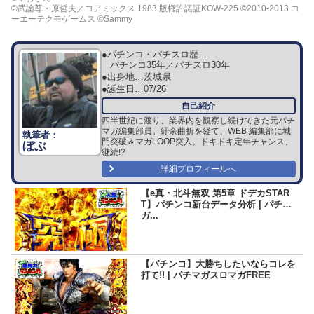
©武論尊・原哲夫／コアミックス 1983 版権許諾証KOW-225 ©2010-2013 コ
ーエーテクモゲームス ©Sammy
●パチンコ・パチスロ歴…
パチンコ35年／パチスロ30年
●出身地…
茨城県
●誕生日…
07/26
四半世紀に渡り、業界内を観察し続けてきた元パチ
マガ編集部員。紆余曲折を経て、WEB 編集部に城
門突破＆マガLOOP突入。ドキドキ定年チャンス、
ぼぶ
継続!?
詳細プロフィールへ
【e真・北斗無双 第5章 ドデカSTAR
T】パチンコ新台データ分析 | パチマ
ガ...
【パチンコ】大勝ちしたいならコレを
打て!! | パチマガスロマガFREE