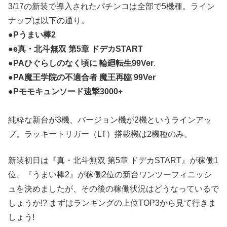
3/17の新装で導入されたパチンコは全部で5機種。ライン
ナップは以下の通り。
●
Pうまい棒2
●
e真・北斗無双 第5章 ドデカSTART
●
PAひぐらしのなく頃に 輪廻転生99Ver
.
●
PA魔王学院の不適合者 魔王再臨 99Ver
●
Pモモキュンソード速撃3000+
純粋な新台が3機、バージョン機が2機というラインアッ
プ。ラッキートリガー（LT）搭載機は2機種のみ。
新装初日は『真・北斗無双 第5章 ドデカSTART』が稼働1
位、『うまい棒2』が稼働2位の新台ワンツーフィニッシ
ュを決めましたが、その後の稼働状況はどうなっているで
しょうか!? まずはランキングの上位TOP3から見て行きま
しょう!