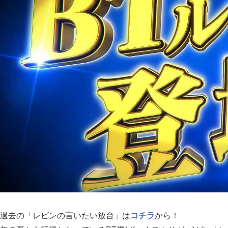
過去の「レビンの言いたい放台」は
コチラ
から！