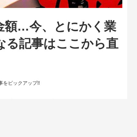
金額…今、とにかく業
になる記事はここから直
事をピックアップ!!
んな中、Sammyから発表された超ビッグコンテンツの
に必読必須！