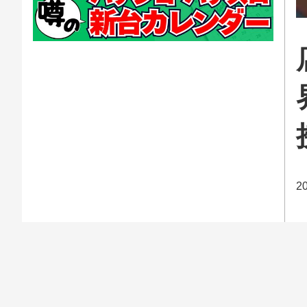
2
今
ス
そ