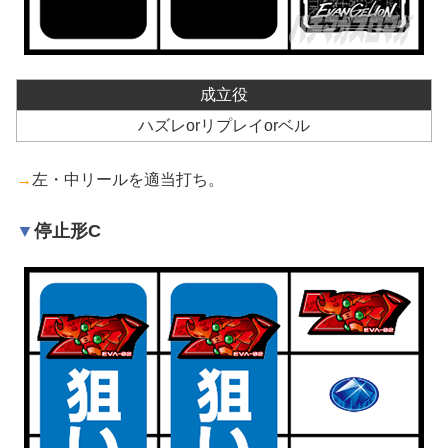
成立役
ハズレorリプレイorベル
→
左・中リールを適当打ち。
停止形C