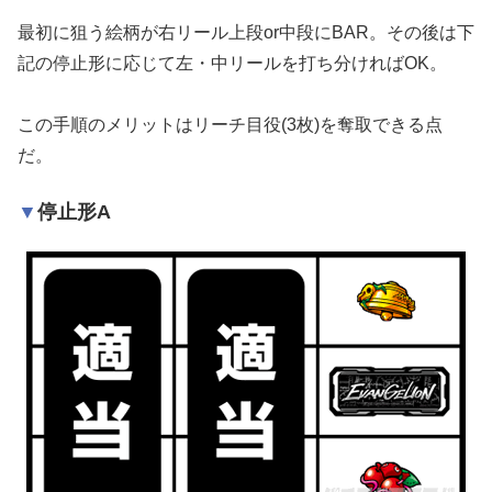
最初に狙う絵柄が右リール上段or中段にBAR。その後は下
記の停止形に応じて左・中リールを打ち分ければOK。
この手順のメリットはリーチ目役(3枚)を奪取できる点
だ。
停止形A