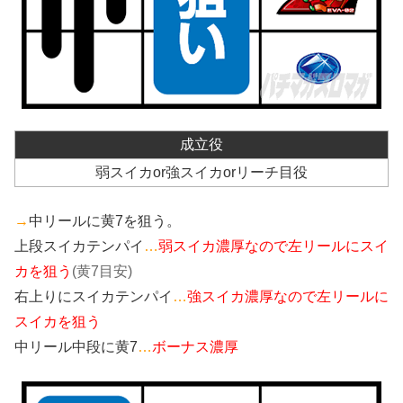
成立役
弱スイカor強スイカorリーチ目役
→
中リールに黄7を狙う。
上段スイカテンパイ
…
弱スイカ濃厚なので左リールにスイ
カを狙う
(黄7目安)
右上りにスイカテンパイ
…
強スイカ濃厚なので左リールに
スイカを狙う
中リール中段に黄7
…
ボーナス濃厚