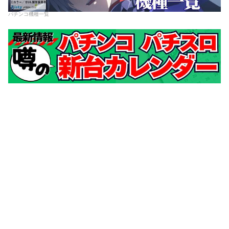
パチンコ機種一覧