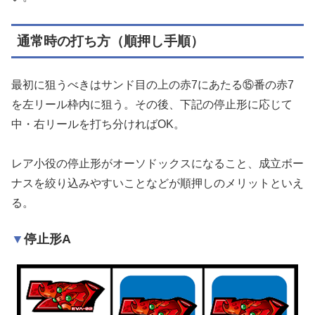
通常時の打ち方（順押し手順）
最初に狙うべきはサンド目の上の赤7にあたる⑮番の赤7
を左リール枠内に狙う。その後、下記の停止形に応じて
中・右リールを打ち分ければOK。
レア小役の停止形がオーソドックスになること、成立ボー
ナスを絞り込みやすいことなどが順押しのメリットといえ
る。
停止形A