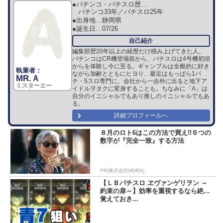
●パチンコ・パチスロ歴…
パチンコ33年／パチスロ25年
●出身地…
静岡県
●誕生日…
07/26
編集部歴20年以上の経歴だけ積み上げてきた人。
パチンコはCR機登場前から、パチスロは4号機初頭
からを体験し今に至る。ギャンブルは全般的に好き
ながら加齢とともにヒヨり、最近はもっぱら1パ
MR.Ａ
チ・5スロ専門に。会社から一歩外に出ると地下ア
ミスターエー
イドルヲタクに変身することも。ちなみに「A」は
自分のイニシャルでもあり推しのイニシャルでもあ
る。
詳細プロフィールへ
８月のロト6はこの方法で買え!!６つの
数字が『完全一致』する方法
PR(株式会社MURA)
【ＬＢパチスロ ヱヴァンゲリヲン ～
約束の扉～】効率を重視するなら絶対
覚えておき...