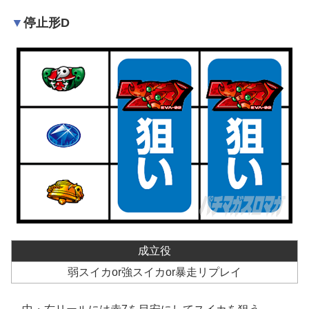
停止形D
成立役
弱スイカor強スイカor暴走リプレイ