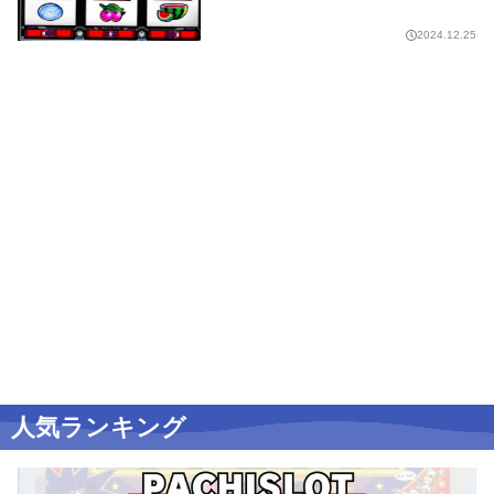
2024.12.25
人気ランキング