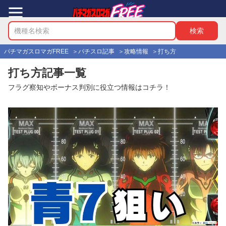
パチマガスロマガFREE
パチスロ記事
攻略情報
打ち方
打ち方記事一覧
フラグ察知やボーナス判別に役立つ情報はコチラ！