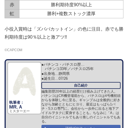
赤
勝利期待度90%以上
虹
勝利+複数ストック濃厚
小役入賞時は「ズババカットイン」の色に注目。赤でも勝
利期待度は90％以上と激アツ!!
©CAPCOM
●パチンコ・パチスロ歴…
パチンコ33年／パチスロ25年
●出身地…
静岡県
●誕生日…
07/26
編集部歴20年以上の経歴だけ積み上げてきた人。
パチンコはCR機登場前から、パチスロは4号機初頭
からを体験し今に至る。ギャンブルは全般的に好き
ながら加齢とともにヒヨり、最近はもっぱら1パ
MR.Ａ
チ・5スロ専門に。会社から一歩外に出ると地下ア
ミスターエー
イドルヲタクに変身することも。ちなみに「A」は
自分のイニシャルでもあり推しのイニシャルでもあ
る。