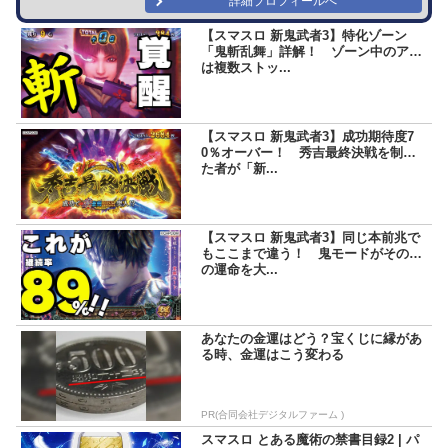
詳細プロフィールへ
【スマスロ 新鬼武者3】特化ゾーン
「鬼斬乱舞」詳解！ ゾーン中のアレ
は複数ストッ...
【スマスロ 新鬼武者3】成功期待度7
0％オーバー！ 秀吉最終決戦を制し
た者が「新...
【スマスロ 新鬼武者3】同じ本前兆で
もここまで違う！ 鬼モードがその後
の運命を大...
あなたの金運はどう？宝くじに縁があ
る時、金運はこう変わる
PR(合同会社デジタルファーム )
スマスロ とある魔術の禁書目録2 | パ