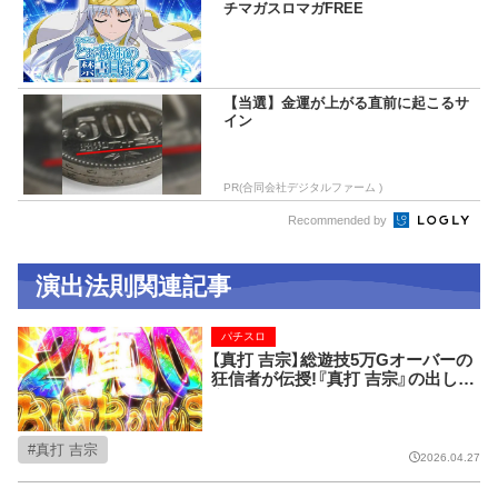
チマガスロマガFREE
【当選】金運が上がる直前に起こるサ
イン
PR(合同会社デジタルファーム )
Recommended by
演出法則関連記事
パチスロ
【真打 吉宗】総遊技5万Gオーバーの
狂信者が伝授!『真打 吉宗』の出し
方!!
真打 吉宗
2026.04.27