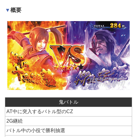
概要
鬼バトル
AT中に突入するバトル型のCZ
2G継続
バトル中の小役で勝利抽選