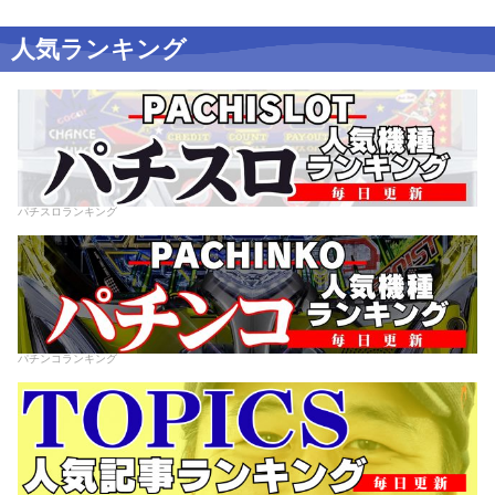
人気ランキング
パチスロランキング
パチンコランキング