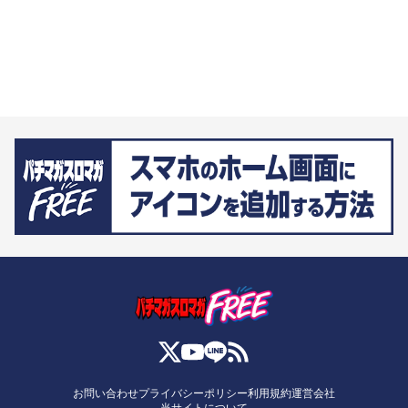
お問い合わせ
プライバシーポリシー
利用規約
運営会社