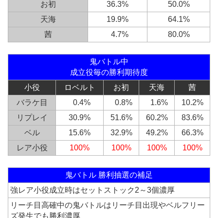
お初
36.3%
50.0%
天海
19.9%
64.1%
茜
0
4.7%
80.0%
鬼バトル中
成立役毎の勝利期待度
小役
ロベルト
お初
天海
茜
バラケ目
0
0.4%
0
0.8%
0
1.6%
10.2%
リプレイ
30.9%
51.6%
60.2%
83.6%
ベル
15.6%
32.9%
49.2%
66.3%
レア小役
100%
100%
100%
100%
鬼バトル 勝利抽選の補足
強レア小役成立時はセットストック2～3個濃厚
リーチ目高確中の鬼バトルはリーチ目出現やベルフリー
ズ発生でも勝利濃厚