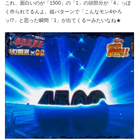
これ、面白いのが「1500」の「1」の頭部分が「4」っぽ
く作られてるんよ。縦パターンで「こんなモン4やろ
ッ!?」と思った瞬間「1」が出てくるーみたいなね★