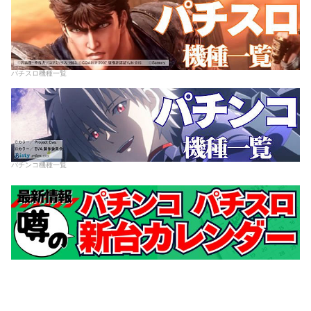
パチスロ機種一覧
パチンコ機種一覧