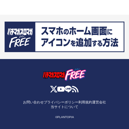
お問い合わせ
プライバシーポリシー
利用規約
運営会社
当サイトについて
©PLANTOPIA