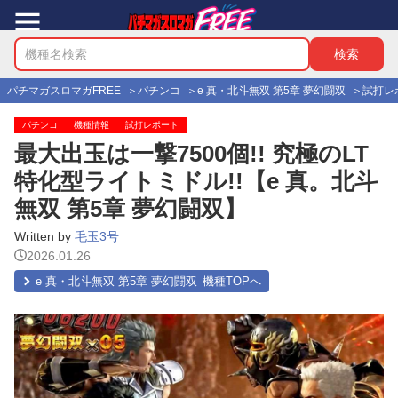
パチマガスロマガFREE
パチンコ
e 真・北斗無双 第5章 夢幻闘双
試打レ
パチンコ
機種情報
試打レポート
最大出玉は一撃7500個!! 究極のLT
特化型ライトミドル!!【e 真。北斗
無双 第5章 夢幻闘双】
Written by
毛玉3号
2026.01.26
e 真・北斗無双 第5章 夢幻闘双