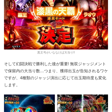
黒王号がいななけば大当り!!
そして幻闘決戦で勝利した後が重要! 無双ジャッジメント
で保留内の大当り数…つまり、獲得出玉が告知されるワケ
ですが、4種類のジャッジ演出に応じて出玉期待度も変化
します。