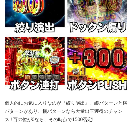
個人的にお気に入りなのが『絞り演出』。縦パターンと横
パターンがあり、横パターンなら大量出玉獲得のチャン
ス!! 百の位が0なら、その時点で1500否定!!