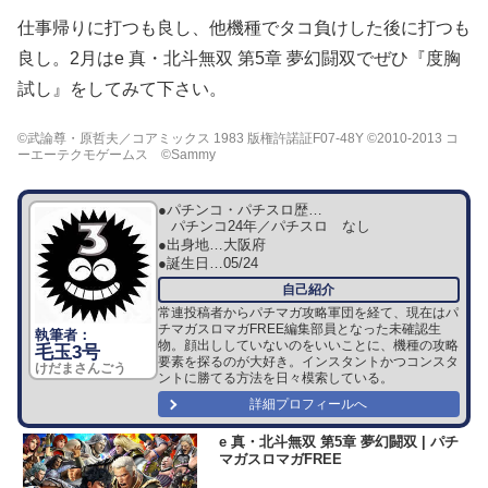
仕事帰りに打つも良し、他機種でタコ負けした後に打つも
良し。2月はe 真・北斗無双 第5章 夢幻闘双でぜひ『度胸
試し』をしてみて下さい。
©武論尊・原哲夫／コアミックス 1983 版権許諾証F07-48Y ©2010-2013 コ
ーエーテクモゲームス ©Sammy
●パチンコ・パチスロ歴…
パチンコ24年／パチスロ なし
●出身地…
大阪府
●誕生日…
05/24
常連投稿者からパチマガ攻略軍団を経て、現在はパ
チマガスロマガFREE編集部員となった未確認生
物。顔出ししていないのをいいことに、機種の攻略
毛玉3号
要素を探るのが大好き。インスタントかつコンスタ
けだまさんごう
ントに勝てる方法を日々模索している。
詳細プロフィールへ
e 真・北斗無双 第5章 夢幻闘双 | パチ
マガスロマガFREE