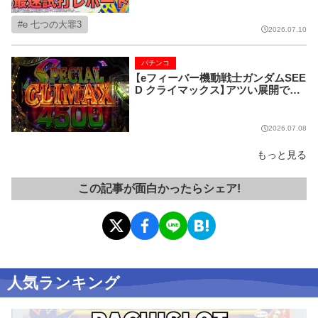
e 七つの大罪3
2026.07.10
パチンコ
【eフィーバー機動戦士ガンダムSEE
D クライマックス】アツい展開でデ
ッカくなっちゃう専用筐体がとにか
くヤバい!!【試打レポート】
2026.07.08
もっと見る
この記事が面白かったらシェア!
人気ランキング