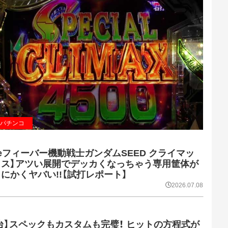
パチンコ
eフィーバー機動戦士ガンダムSEED クライマッ
クス】アツい展開でデッカくなっちゃう専用筐体が
にかくヤバい!!【試打レポート】
2026.07.08
台】スペックもカスタムも完璧！ ヒットの方程式が