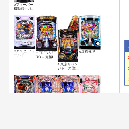
ン アリシゼー
100のこと～
ション 夜空
eフィーバー
機動戦士ガン
ダムSEED ク
ライマックス
eアクセル・ワ
e虚構推理
e EDENS ZE
ールド
RO ～究極LT
～
e 東京リベン
ジャーズ 聖夜
決戦編
デカスタ eベ
eぱちんこ押
Pぱちんこ押
e結城友奈は
ルセルク無双
忍！番長 漢の
忍！番長 漢の
勇者である～
第2章 10連撃
頂 99ver.
頂 99ver.
極限7500～
Ver.