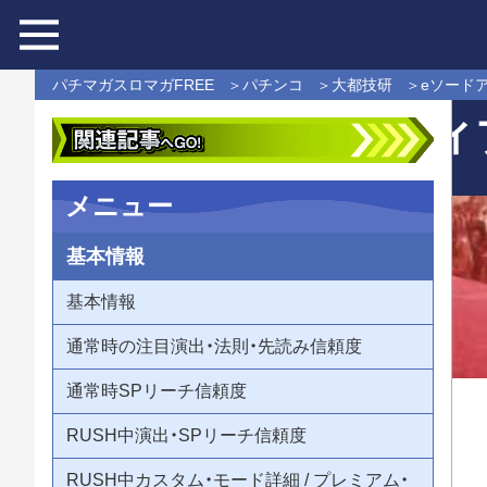
パチマガスロマガFREE
パチンコ
大都技研
eソード
ライン オルタナティブ 
メニュー
基本情報
基本情報
通常時の注目演出・法則・先読み信頼度
通常時SPリーチ信頼度
RUSH中演出・SPリーチ信頼度
RUSH中カスタム・モード詳細 / プレミアム・