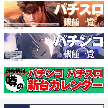
パチスロ機種一覧
パチンコ機種一覧