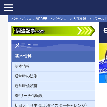
パチマガスロマガFREE
パチンコ
大都技研
eワール
メニュー
基本情報
基本情報
通常時の法則
通常時信頼度
SPリーチ信頼度
初回大当り中演出（ダイスターチャレンジ）