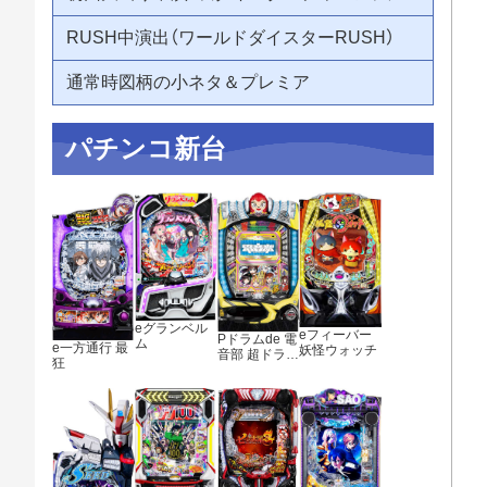
RUSH中演出（ワールドダイスターRUSH）
通常時図柄の小ネタ＆プレミア
パチンコ新台
eグランベル
eフィーバー
Pドラムde 電
ム
e一方通行 最
妖怪ウォッチ
音部 超ドラ熱
狂
4500ver.