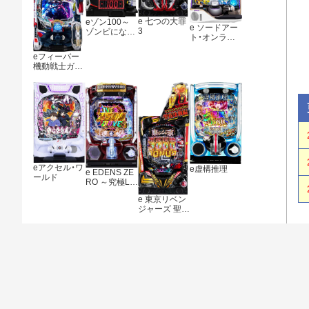
e 七つの大罪
eゾン100～
e ソードアー
3
ゾンビになる
ト・オンライ
までにしたい
ン アリシゼー
100のこと～
ション 夜空
eフィーバー
機動戦士ガン
ダムSEED ク
ライマックス
eアクセル・ワ
e虚構推理
e EDENS ZE
ールド
RO ～究極LT
～
e 東京リベン
ジャーズ 聖夜
決戦編