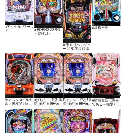
eアクセル・ワール
e虚構推理
e EDENS ZERO
ド
～究極LT～
e 東京リベンジャ
ーズ 聖夜決戦編
デカスタ eベルセ
eぱちんこ押忍！番
Pぱちんこ押忍！番
e結城友奈は勇者
ルク無双第2章 10
長 漢の頂 99ver.
長 漢の頂 99ver.
である～極限750
連撃Ver.
0～