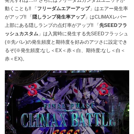
発光すれば…!? さらにはフリーダムガンダムユニットが
動くことも!! 「
フリーダムエアーアップ
」はエアー発生率
がアップ!! 「
隠しランプ発生率アップ
」はCLIMAXレバー
上部にある隠しランプの点灯率がアップ!! 「
先SEEDフラ
ッシュカスタム
」は入賞時に発生する先SEEDフラッシュ
(※先バレ)の発生頻度と期待度を好みのアツさに設定でき
るぞ(※発生頻度:なし＜EX＜赤＜白、期待度:なし＜白＜
赤＜EX)。