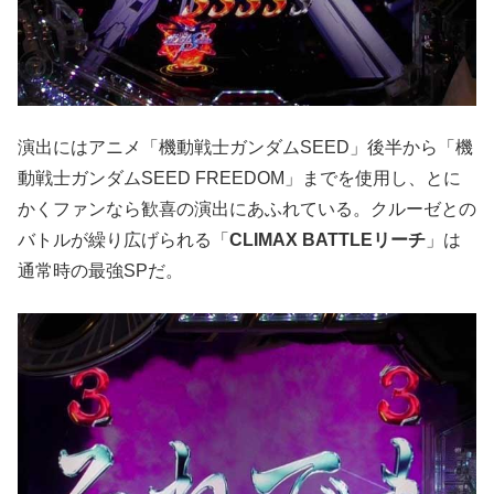
演出にはアニメ「機動戦士ガンダムSEED」後半から「機
動戦士ガンダムSEED FREEDOM」までを使用し、とに
かくファンなら歓喜の演出にあふれている。クルーゼとの
バトルが繰り広げられる「
CLIMAX BATTLEリーチ
」は
通常時の最強SPだ。