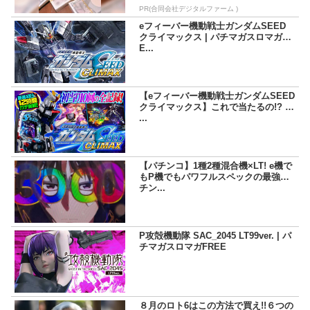
PR(合同会社デジタルファーム )
eフィーバー機動戦士ガンダムSEED
クライマックス | パチマガスロマガFR
E...
【eフィーバー機動戦士ガンダムSEED
クライマックス】これで当たるの!? と
...
【パチンコ】1種2種混合機×LT! e機で
もP機でもパワフルスペックの最強パ
チン...
P攻殻機動隊 SAC_2045 LT99ver. | パ
チマガスロマガFREE
８月のロト6はこの方法で買え!!６つの