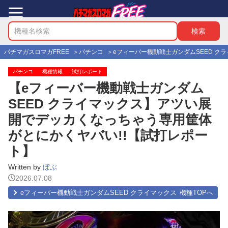
パチマガスロマガFREE
パチンコ
eフィーバー機動戦士ガンダムSEED ク
パチンコ
機種情報
試打レポート
【eフィーバー機動戦士ガンダム
SEED クライマックス】アツい展
開でデッカくなっちゃう専用筐体
がとにかくヤバい!!【試打レポー
ト】
Written by
ぼぶ
2026.07.08
eフィーバー機動戦士ガンダムSEED クライマックス