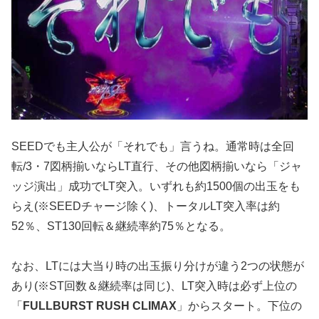
SEEDでも主人公が「それでも」言うね。通常時は全回
転/3・7図柄揃いならLT直行、その他図柄揃いなら「ジャ
ッジ演出」成功でLT突入。いずれも約1500個の出玉をも
らえ(※SEEDチャージ除く)、トータルLT突入率は約
52％、ST130回転＆継続率約75％となる。
なお、LTには大当り時の出玉振り分けが違う2つの状態が
あり(※ST回数＆継続率は同じ)、LT突入時は必ず上位の
「
FULLBURST RUSH CLIMAX
」からスタート。下位の