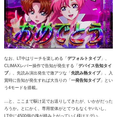
なお、LT中はリーチを楽しめる「
デフォルトタイプ
」、
CLIMAXレバー操作で告知が発生する「
デバイス告知タイ
プ
」、先読み演出発生で激アツな「
先読み熱タイプ
」、入
賞時に告知が発生すれば大当りの「
一発告知タイプ
」とい
う4モードを搭載。
…と、ここまで駆け足でお送りしてきたが、いかがだった
ろうか。とにかく、専用筐体がとてつもなくヤバいし、
LT中に4500個の塊が積み上がっていく様はエグい。