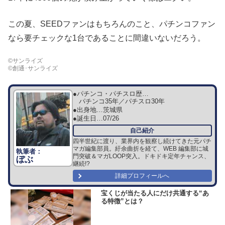
この夏、SEEDファンはもちろんのこと、パチンコファン
なら要チェックな1台であることに間違いないだろう。
©サンライズ
©創通･サンライズ
●パチンコ・パチスロ歴…
パチンコ35年／パチスロ30年
●出身地…
茨城県
●誕生日…
07/26
四半世紀に渡り、業界内を観察し続けてきた元パチ
マガ編集部員。紆余曲折を経て、WEB 編集部に城
門突破＆マガLOOP突入。ドキドキ定年チャンス、
ぼぶ
継続!?
詳細プロフィールへ
宝くじが当たる人にだけ共通する“あ
る特徴”とは？