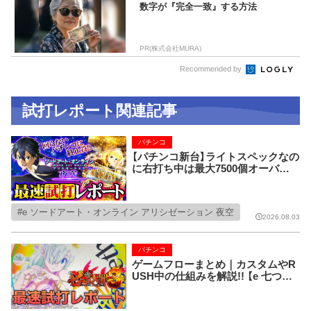
数字が『完全一致』する方法
PR(株式会社MURA)
Recommended by
試打レポート関連記事
パチンコ
【パチンコ新台】ライトスペックなの
に右打ち中は最大7500個オーバー!
さらにパチンコファンのアノ不満を
解消してくれる究極の一台!!【e ソー
ドアート・オンライン アリシゼーシ
e ソードアート・オンライン アリシゼーション 夜空
ョン 夜空】
2026.08.03
パチンコ
ゲームフローまとめ｜カスタムやR
USH中の仕組みを解説!! 【e 七つの
大罪3】