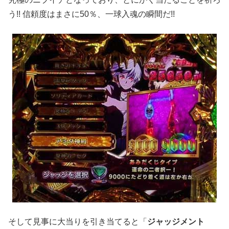
う!! 信頼度はまさに50％、一球入魂の瞬間だ!!
そして見事に大当りを引き当てると「
ジャッジメント