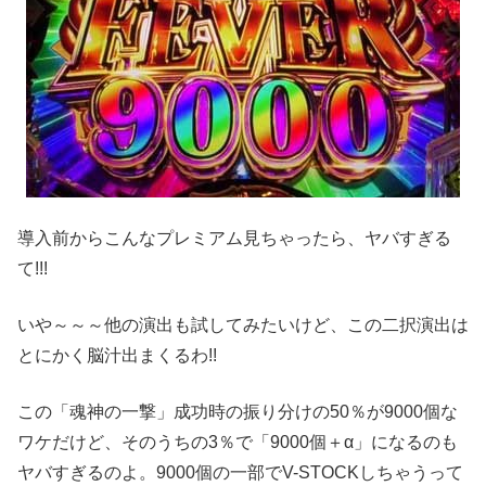
導入前からこんなプレミアム見ちゃったら、ヤバすぎる
て!!!
いや～～～他の演出も試してみたいけど、この二択演出は
とにかく脳汁出まくるわ!!
この「魂神の一撃」成功時の振り分けの50％が9000個な
ワケだけど、そのうちの3％で「9000個＋α」になるのも
ヤバすぎるのよ。9000個の一部でV-STOCKしちゃうって