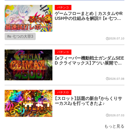
パチンコ
ゲームフローまとめ｜カスタムやR
USH中の仕組みを解説!! 【e 七つの
大罪3】
e 七つの大罪3
2026.07.10
パチンコ
【eフィーバー機動戦士ガンダムSEE
D クライマックス】アツい展開でデ
ッカくなっちゃう専用筐体がとにか
くヤバい!!【試打レポート】
2026.07.08
パチスロ
【スロット】話題の新台「からくりサ
ーカス2」を打ってきたよ♪
2026.07.03
もっと見る