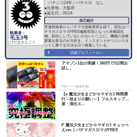
パチンコ24年／パチスロ なし
●出身地…
大阪府
●誕生日…
05/24
常連投稿者からパチマガ攻略軍団を経て、現在はパ
チマガスロマガFREE編集部員となった未確認生
物。顔出ししていないのをいいことに、機種の攻略
毛玉3号
要素を探るのが大好き。インスタントかつコンスタ
けだまさんごう
ントに勝てる方法を日々模索している。
詳細プロフィールへ
アマゾン1位の実績！380円で5日間お
試し。
PR(ハーブ健康本舗)
【e 魔法少女まどか☆マギカ3 時間遡
行～始まりの願い～】フルスキップ
派・演出エ...
P 魔法少女まどか☆マギカ3 キュゥべ
えver. | パチマガスロマガFREE