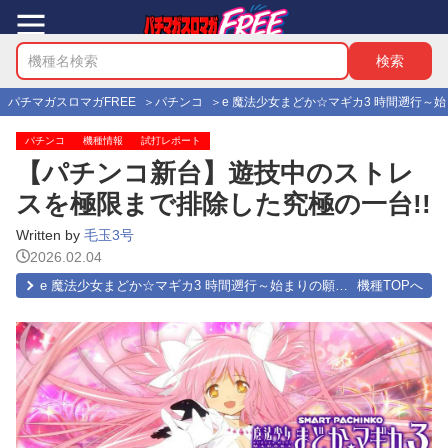
パチマガスロマガFREE
パチンコ
e 魔法少女まどか☆マギカ3 時間遡行～
パチンコ
機種情報
試打レポート
【パチンコ新台】遊技中のストレ
スを極限まで排除した究極の一台!!
Written by
毛玉3号
2026.02.04
e 魔法少女まどか☆マギカ3 時間遡行～始まりの願い～