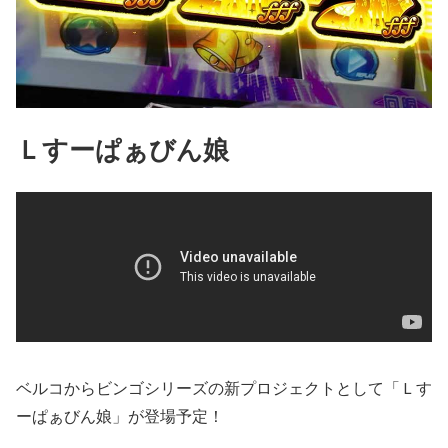
Ｌすーぱぁびん娘
ベルコからビンゴシリーズの新プロジェクトとして「Ｌす
ーぱぁびん娘」が登場予定！