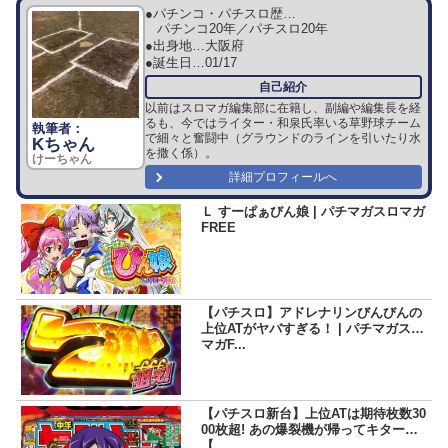
●パチンコ・パチスロ歴…
パチンコ20年／パチスロ20年
●出身地…
大阪府
●誕生日…
01/17
以前はスロマガ編集部に在籍し、副編や編集長を経
るも、今ではライター・和泉氏率いる草野球チーム
で細々と奮闘中（グラウンドのラインを引いたり水
Kちゃん
を撒く係）。
けーちゃん
詳細プロフィールへ
Ｌ すーぱぁびん娘 | パチマガスロマガ
FREE
【パチスロ】アドレナリンびんびんの
上位ATがヤバすぎる！ | パチマガスロ
マガF...
【パチスロ新台】上位ATは期待枚数30
00枚超! あの爆裂機が帰ってキターッ!
【...