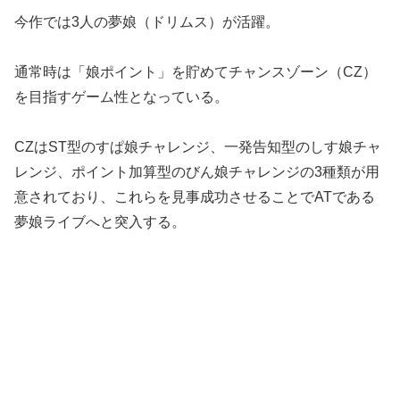
今作では3人の夢娘（ドリムス）が活躍。
通常時は「娘ポイント」を貯めてチャンスゾーン（CZ）
を目指すゲーム性となっている。
CZはST型のすぱ娘チャレンジ、一発告知型のしす娘チャ
レンジ、ポイント加算型のびん娘チャレンジの3種類が用
意されており、これらを見事成功させることでATである
夢娘ライブへと突入する。