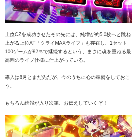
上位CZを成功させたその先には、純増が約5.0枚へと跳ね
上がる上位AT「クライMAXライブ」も存在し、1セット
100ゲームが82％で継続するという、まさに魂を重ねる最
高潮のライブ仕様に仕上がっている。
導入は8月とまだ先だが、今のうちに心の準備をしておこ
う。
もちろん続報が入り次第、お伝えしていくぞ！