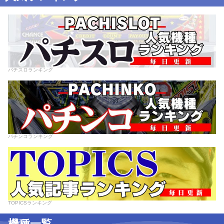
パチスロランキング
パチンコランキング
TOPICSランキング
機種一覧