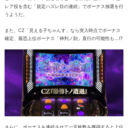
レア役を含む「規定ハズレ目の連続」でボーナス抽選を行
うようだ。
また、CZ「見える子ちゃんす」なら突入時点でボーナス
確定、最恐上位ボーナス「神判ノ刻」直行の可能性も…!?
さらに、ボーナスを連続させて一定枚数を獲得すると上位