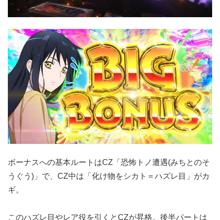
ボーナスへの基本ルートはCZ「恐怖トノ遭遇(みちとのそ
うぐう)」で、CZ中は「化け物をシカト＝ハズレ目」がカ
ギ。
このハズレ目やレア役を引くとCZが昇格。後半パートは