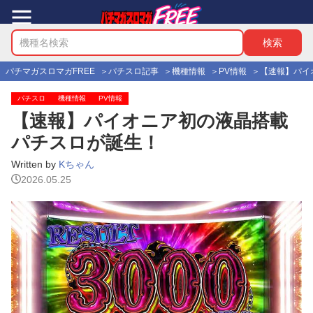
パチマガスロマガFREE
パチスロ記事
機種情報
PV情報
【速報】パイ
パチスロ
機種情報
PV情報
【速報】パイオニア初の液晶搭載
パチスロが誕生！
Written by
Kちゃん
2026.05.25