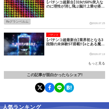
【パチンコ超新台】319の50%突入な
のに理性が消し飛ぶ脳汁上乗せ搭載
の神台が出るぞ！！
eグランベルム
2026.07.25
パチンコ
【パチンコ超最新台】業界初となる3
段階の未体験ST搭載!!【eとある魔術
の禁書目録3】
2026.07.13
もっと見る
この記事が面白かったらシェア!
人気ランキング