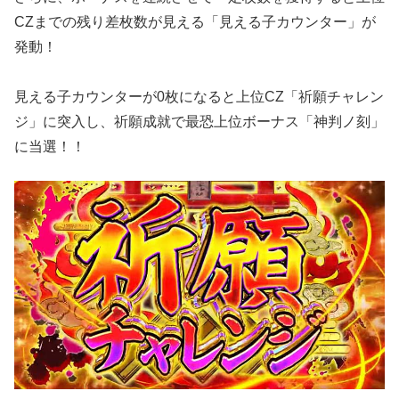
CZまでの残り差枚数が見える「見える子カウンター」が
発動！
見える子カウンターが0枚になると上位CZ「祈願チャレン
ジ」に突入し、祈願成就で最恐上位ボーナス「神判ノ刻」
に当選！！