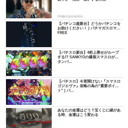
PR(株式会社MURA)
【パチンコ超新台】どうかパチンコを
お助けください！ | パチマガスロマガ
FREE
【パチスロ新台】4桁上乗せがループ
する!? SANKYOの爆裂スマスロがス
タンバ...
【パチスロ】今更聞けない『スマスロ
ゴジエヴァ』攻略の為の“重要ポイン
ト” | パ...
あなたの金運はどう？宝くじに縁があ
る時、金運はこう変わる