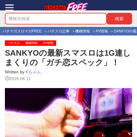
パチマガスロマガFREE
パチスロ記事
機種情報
PV情報
SANKYO
パチスロ
機種情報
PV情報
SANKYOの最新スマスロは1G連し
まくりの「ガチ恋スペック」！
Written by
Kちゃん
2026.06.11