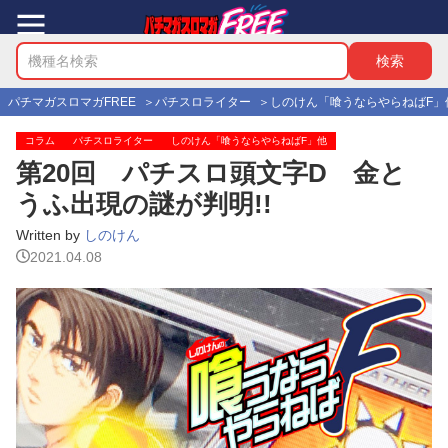
パチマガスロマガFREE
パチスロライター
しのけん「喰うならやらねばF」
コラム
パチスロライター
しのけん「喰うならやらねばF」他
第20回 パチスロ頭文字D 金と
うふ出現の謎が判明!!
Written by
しのけん
2021.04.08