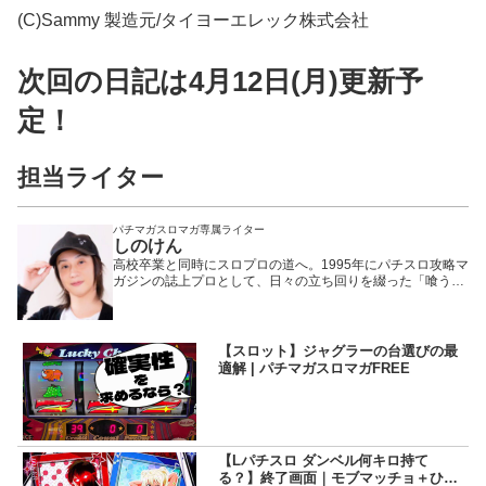
(C)Sammy 製造元/タイヨーエレック株式会社
次回の日記は4月12日(月)更新予
定！
担当ライター
パチマガスロマガ専属ライター
しのけん
高校卒業と同時にスロプロの道へ。1995年にパチスロ攻略マ
ガジンの誌上プロとして、日々の立ち回りを綴った「喰うな
らやらねば!」の連載を開始。 現在はパチマガスロマガ他、
多数のメディアで活躍しつつも、現場至上主義を貫く生粋の
プロとして多くのスロッターから絶大な支持を得ている。パ
チマガスロマガにおけるレジェンド的存在。
【スロット】ジャグラーの台選びの最
適解 | パチマガスロマガFREE
【Lパチスロ ダンベル何キロ持て
る？】終了画面｜モブマッチョ＋ひび