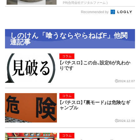
PR(合同会社デジタルファーム )
Recommended by
しのけん「喰うならやらねばF」他関
連記事
コラム
【パチスロ】この台、設定6が丸わか
りです
2024.12.07
コラム
【パチスロ】「裏モード」は危険なギ
ャンブル
2024.12.06
コラム