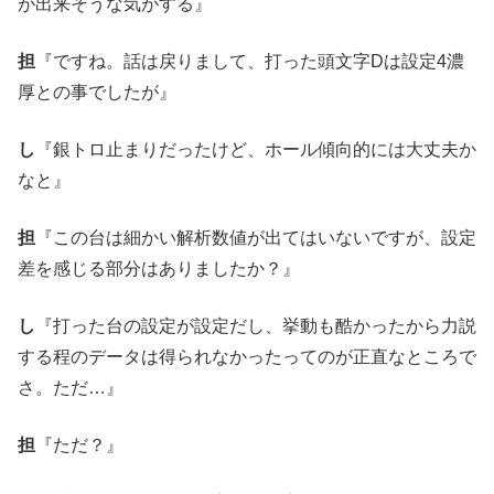
が出来そうな気がする』
担
『ですね。話は戻りまして、打った頭文字Dは設定4濃
厚との事でしたが』
し
『銀トロ止まりだったけど、ホール傾向的には大丈夫か
なと』
担
『この台は細かい解析数値が出てはいないですが、設定
差を感じる部分はありましたか？』
し
『打った台の設定が設定だし、挙動も酷かったから力説
する程のデータは得られなかったってのが正直なところで
さ。ただ…』
担
『ただ？』