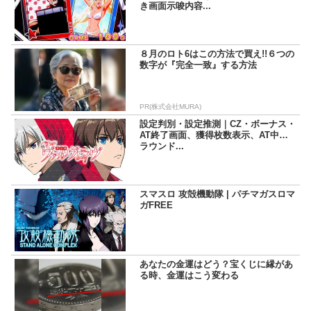
き画面示唆内容...
８月のロト6はこの方法で買え!!６つの
数字が『完全一致』する方法
PR(株式会社MURA)
設定判別・設定推測｜CZ・ボーナス・
AT終了画面、獲得枚数表示、AT中の
ラウンド...
スマスロ 攻殻機動隊 | パチマガスロマ
ガFREE
あなたの金運はどう？宝くじに縁があ
る時、金運はこう変わる