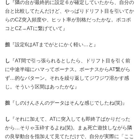
し
『隣の台が最終的に設定６が確定していたから、自分の
台と比較してたんだけど、やっぱりドリフト目を引いてか
らのCZ突入頻度や、ヒット率が別格だったかな。ポコポ
コとCZ→ATに繋げていて』
担
『設定6はATまでがとにかく軽い…と』
し
『AT間で引っ張られるとしたら、ドリフト目を引く前
に中途半端にハマってボーナス。ボーナスからAT繋がら
ず…的なパターン。それを繰り返してジワジワ溶かす感
じ。そういう区間はあったかな』
担
『しのけんさんのデータはそんな感じでしたね(笑)』
し
『それに加えて、ATに突入しても即終了ばかりだった
から…そりゃ玉砕するよね(笑)。まぁ死亡遊技しながら隣
の良挙動台を指加えて見てただけで、自分が実際に「ここ