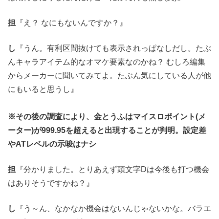
担
『え？ なにもないんですか？』
し
『うん。有利区間抜けても表示されっぱなしだし。たぶ
んキャラアイテム的なオマケ要素なのかね？ むしろ編集
からメーカーに聞いてみてよ。たぶん気にしている人が他
にもいると思うし』
※その後の調査により、金とうふはマイスロポイント(メ
ーター)が999.95を超えると出現することが判明。設定差
やATレベルの示唆はナシ
担
『分かりました。とりあえず頭文字Dは今後も打つ機会
はありそうですかね？』
し
『う～ん、なかなか機会はないんじゃないかな。バラエ