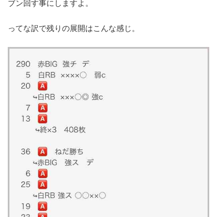
ブン回す事にしますよ。
ってな訳で残りの展開はこんな感じ。