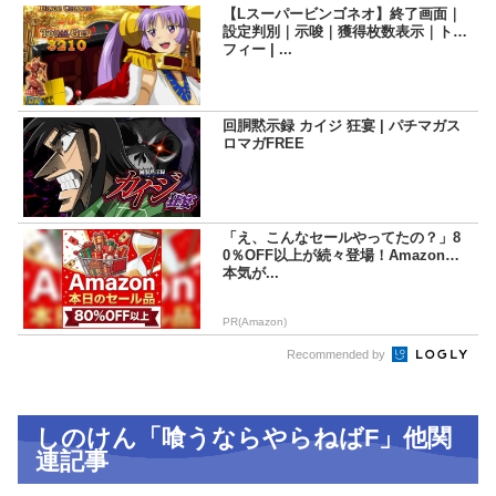
【Lスーパービンゴネオ】終了画面｜
設定判別｜示唆｜獲得枚数表示｜トロ
フィー | ...
回胴黙示録 カイジ 狂宴 | パチマガス
ロマガFREE
「え、こんなセールやってたの？」8
0％OFF以上が続々登場！Amazonの
本気が...
PR(Amazon)
Recommended by
しのけん「喰うならやらねばF」他関
連記事