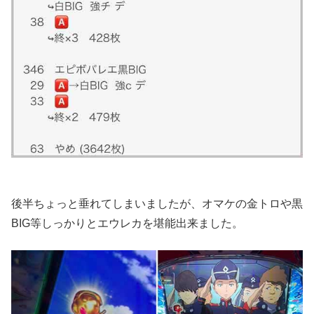
後半ちょっと垂れてしまいましたが、オマケの金トロや黒
BIG等しっかりとエウレカを堪能出来ました。