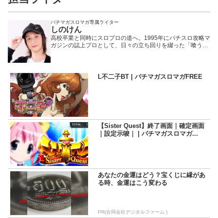
パチマガスロマガ専属ライター
しのけん
高校卒業と同時にスロプロの道へ。1995年にパチスロ攻略マ
ガジンの誌上プロとして、日々の立ち回りを綴った「喰うな
らやらねば!」の連載を開始。 現在はパチマガスロマガ他、
多数のメディアで活躍しつつも、現場至上主義を貫く生粋の
プロとして多くのスロッターから絶大な支持を得ている。パ
チマガスロマガにおけるレジェンド的存在。
L不二子BT | パチマガスロマガFREE
【Sister Quest】終了画面｜確定画面
｜設定示唆｜ | パチマガスロマガ...
あなたの金運はどう？宝くじに縁があ
る時、金運はこう変わる
PR(合同会社デジタルファーム )