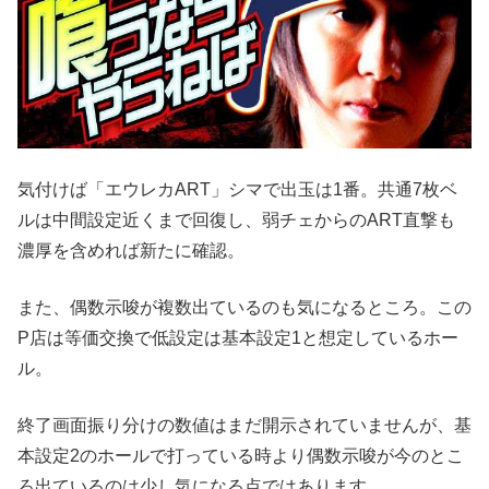
気付けば「エウレカART」シマで出玉は1番。共通7枚ベ
ルは中間設定近くまで回復し、弱チェからのART直撃も
濃厚を含めれば新たに確認。
また、偶数示唆が複数出ているのも気になるところ。この
P店は等価交換で低設定は基本設定1と想定しているホー
ル。
終了画面振り分けの数値はまだ開示されていませんが、基
本設定2のホールで打っている時より偶数示唆が今のとこ
ろ出ているのは少し気になる点ではあります。