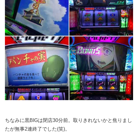
ちなみに黒BIGは閉店30分前。取りきれないかと焦りまし
たが無事2連終了でした(笑)。