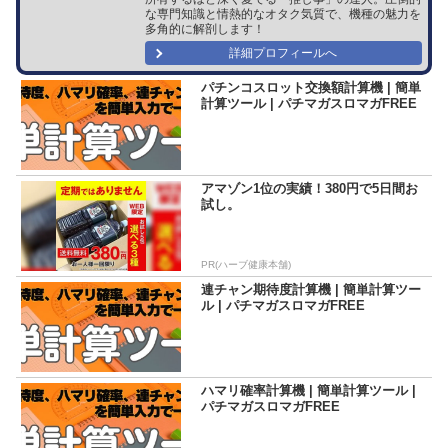
な専門知識と情熱的なオタク気質で、機種の魅力を
多角的に解剖します！
詳細プロフィールへ
パチンコスロット交換額計算機 | 簡単
計算ツール | パチマガスロマガFREE
アマゾン1位の実績！380円で5日間お
試し。
PR(ハーブ健康本舗)
連チャン期待度計算機 | 簡単計算ツー
ル | パチマガスロマガFREE
ハマリ確率計算機 | 簡単計算ツール |
パチマガスロマガFREE