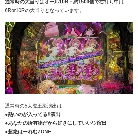
通常時の大当りはオール10R・約1500個
で右打ち中は
6Ror10Rの大当りとなっています。
通常時の5大魔王級演出は
●熱いのが入ってる!!演出
●あなたの所有物だから好きにしていい♡演出
●超絶はーれむZONE