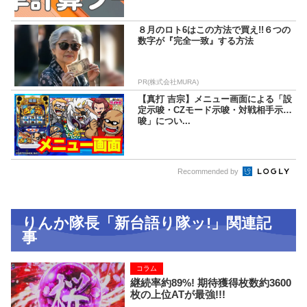
８月のロト6はこの方法で買え!!６つの
数字が『完全一致』する方法
PR(株式会社MURA)
【真打 吉宗】メニュー画面による「設
定示唆・CZモード示唆・対戦相手示
唆」につい...
Recommended by
りんか隊長「新台語り隊ッ!」関連記
事
コラム
継続率約89%! 期待獲得枚数約3600
枚の上位ATが最強!!!