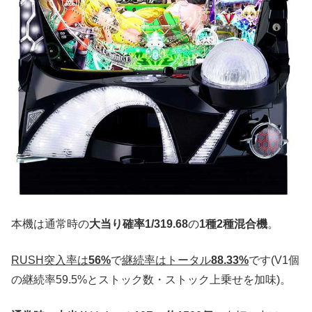
本機は通常時の
大当り確率1/319.68
の
1種2種混合機
。
RUSH突入率は
56%
で
継続率はトータル
88.33%
です(V1個
の継続率59.5%とストック数・ストック上乗せを加味)。