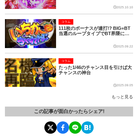
2025.10.10
コラム
111枚のボーナスが連打!? BIG=BT
当選のループタイプでBT界隈にマ
ジハロが参戦!!
2025.09.22
コラム
たった1/46のチャンス目を引けば大
チャンスの神台
2025.09.05
もっと見る
この記事が面白かったらシェア!