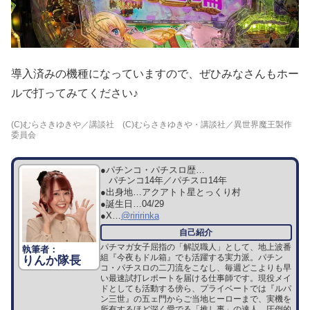
導入済みの機種になっていますので、ぜひみなさんもホー
ルで打ってみてください♪
(C)むらさきゆきや／講談社 (C)むらさきゆきや・講談社／異世界魔王製作
委員会
●パチンコ・パチスロ歴…
パチンコ14年／パチスロ14年
●出身地…
アクアトト星とっくり村
●誕生日…
04/29
●X…
@riririnka
パチマガ女子屈指の「解説職人」として、地上波番
組『今夜もドル箱』でも活躍する実力派。パチン
りんか隊長
コ・パチスロの二刀流をこなし、毎週どこよりも早
い最速試打レポートを届ける仕事師です。現役メイ
ドとしても活動する傍ら、プライベートでは『ルパ
ン三世』の五ェ門からご当地ヒーローまで、実機を
所有するほど深く愛でる「推し事」の達人。圧倒的