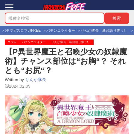
パチマガスロマガFREE
パチンコライター
りんか隊長「新台語り隊ッ!」
コラム
パチンコライター
りんか隊長「新台語り隊ッ!」
【P異世界魔王と召喚少女の奴隷魔
術】チャンス部位は“お胸“？ それ
とも“お尻“？
Written by
りんか隊長
2024.02.09