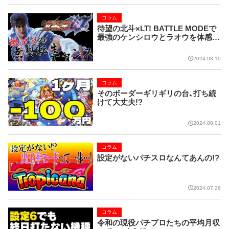
コラム
待望の北斗×LT! BATTLE MODEで
最強のケンシロウとラオウを体感し
ろぉ～!!
2024.08.10
コラム
そのボーダーギリギリの台、打ち続
けて大丈夫!?
2024.08.01
コラム
設定がないパチスロなんてあんの!?
2024.07.26
コラム
令和の現役パチプロたちの平均月収