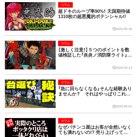
コラム
超ドキのループ率90%！ 天国期待値
1310枚の超悪魔的ポテンシャル!!
2024.05.18
コラム
【激しく注意！】５つのポイントを数
値検証した「炎炎ノ消防隊ライト」の
決定版！実戦前にぜひ！！！
2024.05.13
コラム
「急に回らなくなる」そんな経験あり
ませんか？ それはやっぱりこれが
原因かも…【釘王・和泉純 キツメの
オヘソVOL.59】
2024.05.01
コラム
なぜパチンコ屋はお客が全然いなく
ても潰れないの!? 売り上げってど