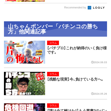
Recommended by
山ちゃんボンバー「パチンコの勝ち
方」他関連記事
コラム
【パチプロ】これが納得のいく負け様
です。
2024.06.03
コラム
【残酷な現実】今、負けている方へ。
2024.05.26
コラム
【謎は全て解けた！】もう禁書2のパン