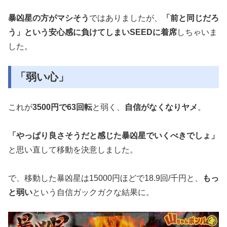
暴凶星の方がマシそう
ではありましたが、
「前と同じだろ
う」とい
う安心感に負けてしまいSEEDに着席
しちゃいま
した。
「弱い心」
これが
3500円で63回転
と弱く、
自信がなくなりヤメ
。
「やっぱり良さそうだと感じた暴凶星でいくべきでしょ」
と思い直
して移動を決意しました。
で、移動した暴凶星は15000円ほどで18.9回/千円と、
も
っ
と弱い
という自信ガックガクな結果に。