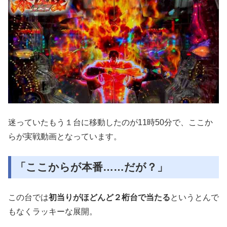
迷っていたもう１台に移動したのが11時50分で、ここか
らが実
戦動画となっています。
「ここからが本番……だが？」
この台では
初当りがほどんど２桁台で当たる
というとんで
もなくラ
ッキーな展開。