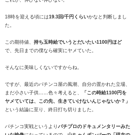
18時を迎える頃には
19.3回/千円くらい
かなと判断しまし
た
。
この期待値、
持ち玉時給でいうとだいたい1100円ほど
で、先日
までの僕なら確実にヤメていた。
そんなに美味しくないですからね。
ですが、最近のパチンコ屋の風潮、自分の置かれた立場、
まだ小さ
い子供……色々考えると、
「この時給1100円を
ヤメていては
、この先、生きていけないんじゃないか？」
という結論に至り、終日
打ち切りました。
パチンコ実戦というより
パチプロのドキュメンタリーみた
いな映像
になっているので、
山ちゃんボンバーの「現在の