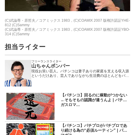
(C)武論尊・原哲夫／コアミックス 1983，(C)COAMIX 2007 版権許諾証YHE-
812 (C)Sammy
(C)武論尊・原哲夫／コアミックス 1983，(C)COAMIX 2007 版権許諾証YBO-
314 (C)Sammy
担当ライター
フリーランスライター
山ちゃんボンバー
現役お笑い芸人。パチンコは妻子ありの家庭を支える収入源
というだけあり、芸人でありながら生活費のほとんどをパチ
ンコで稼ぐその腕と知識はパチプロ以上! CS番組等にて活躍
中の人気急上昇ライター……だが、お笑いは相変わらずの低
空飛行。チンパン似として愛されるスベリキャラが定着して
いる。
【パチンコ】回るのに稼動がつかない
←そもそもの認識が違うんよ | パチマ
ガスロマ...
【パチンコ】パチプロがパチプロであ
り続ける為の“必須ルーティン” | パチ