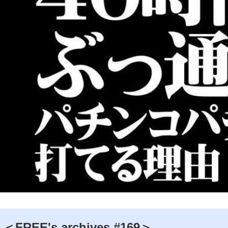
＜FREE's archives #169＞