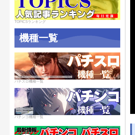
TOPICSランキング
機種一覧
パチスロ機種一覧
パチンコ機種一覧