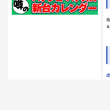
当
＆
虚