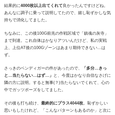
結果的に
4000枚以上出てくれて
良かったんですけどね。
あんなに調子に乗って説明してたので、嬉し恥ずかしな気
持ちで消化してました。
ちなみに、この後100G前兆の作戦区域で「鎮魂の灰寺」
まで到達。これ自体はかなりアツいんだけど、私の実戦
上、上位AT後の100Gゾーンはあまり期待できない…は
ず。
さっきのベンディガーの件があったので、
「多分…きっ
と…当たらない…はず…」
と、今度はかなり自信なさげに
隣の方に説明。すると無事(？)当たらないでくれて、心の
中でガッツポーズをしてました。
その後も打ち続け、
最終的にプラス4044枚
。恥ずかしい
思いもしたけれど、「こんなパターンもあるのか」と次に