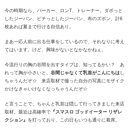
今の時期なら、パーカー、ロンT、トレーナー、ダボっと
したジーパン、ピチっとしたジーパン、布のズボン、計6
枚あれば夏まで行ける自信あり。
まあ一応人前に出る仕事をしているので、それなりに考え
てはいます。けど、興味がないとなかなかねぇ。
今流行りの胸の谷間を出すタイプは、知ってるかい？ あ
れって胸が小さいと、
谷間じゃなくて乳首がこんにちは
し
ちゃうんだぞ☆ 来店取材で撮った自分の写真にモザイク
かけなきゃいけなくなっちゃうんだぞ☆
と言うことで、ちゃんと乳首は隠して行ってきました来店
取材。最近は高確率で
『スマスロ ゴッドイーター リザレ
クション』
を打っており、この日もいつも通りに着席。