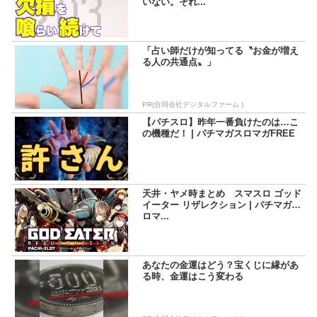
いない。それ...
「占い師だけが知ってる〝お金が増え
る人の共通点〟」
PR(合同会社デジタルファーム )
【パチスロ】昨年一番負けたのは…こ
の機種だ！ | パチマガスロマガFREE
天井・ヤメ時まとめ スマスロ ゴッド
イーター リザレクション | パチマガス
ロマ...
あなたの金運はどう？宝くじに縁があ
る時、金運はこう変わる