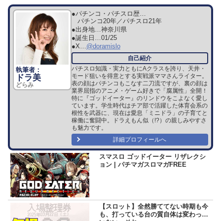
●パチンコ・パチスロ歴…
パチンコ20年／パチスロ21年
●出身地…
神奈川県
●誕生日…
01/25
●X…
@doramislo
パチスロ知識・実力ともにAクラスを誇り、天井・
モード狙いを得意とする実戦派ママさんライター。
ドラ美
表の顔はパチンコもこなす二刀流ですが、裏の顔は
どらみ
業界屈指のアニメ・ゲーム好きで「腐属性」全開！
特に『ゴッドイーター』のリンドウをこよなく愛し
ています。学生時代はチア部で活躍した体育会系の
根性を武器に、現在は愛息「ミニドラ」の子育てと
稼働に奮闘中。ドラえもん似（!?）の親しみやすさ
も魅力です。
詳細プロフィールへ
スマスロ ゴッドイーター リザレクシ
ョン | パチマガスロマガFREE
【スロット】全然勝ててない時期も今
も、打っている台の質自体は変わって