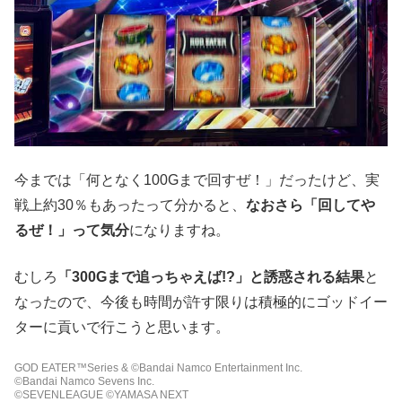
今までは「何となく100Gまで回すぜ！」だったけど、実
戦上約30％もあったって分かると、
なおさら「回してや
るぜ！」って気分
になりますね。
むしろ
「300Gまで追っちゃえば!?」と誘惑される結果
と
なったので、今後も時間が許す限りは積極的にゴッドイー
ターに貢いで行こうと思います。
GOD EATER™Series & ©Bandai Namco Entertainment Inc.
©Bandai Namco Sevens Inc.
©SEVENLEAGUE ©YAMASA NEXT