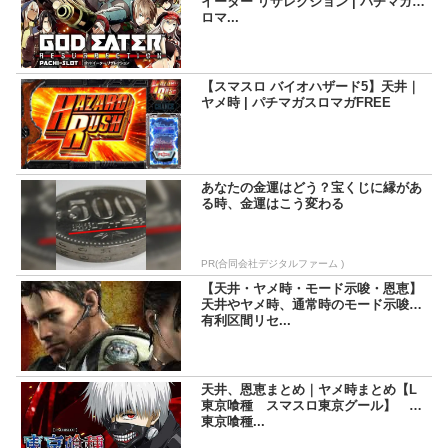
イーター リザレクション | パチマガス
ロマ...
【スマスロ バイオハザード5】天井｜
ヤメ時 | パチマガスロマガFREE
あなたの金運はどう？宝くじに縁があ
る時、金運はこう変わる
PR(合同会社デジタルファーム )
【天井・ヤメ時・モード示唆・恩恵】
天井やヤメ時、通常時のモード示唆、
有利区間リセ...
天井、恩恵まとめ｜ヤメ時まとめ【L
東京喰種 スマスロ東京グール】 L
東京喰種...