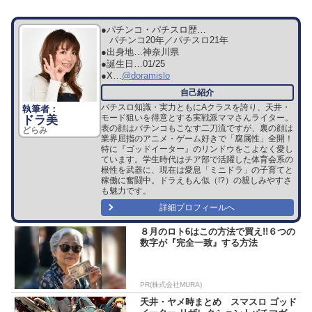
●パチンコ・パチスロ歴…
パチンコ20年／パチスロ21年
●出身地…
神奈川県
●誕生日…
01/25
●X…
@doramislo
パチスロ知識・実力ともにAクラスを誇り、天井・
モード狙いを得意とする実戦派ママさんライター。
ドラ美
表の顔はパチンコもこなす二刀流ですが、裏の顔は
どらみ
業界屈指のアニメ・ゲーム好きで「腐属性」全開！
特に『ゴッドイーター』のリンドウをこよなく愛し
ています。学生時代はチア部で活躍した体育会系の
根性を武器に、現在は愛息「ミニドラ」の子育てと
稼働に奮闘中。ドラえもん似（!?）の親しみやすさ
も魅力です。
詳細プロフィールへ
８月のロト6はこの方法で買え!!６つの
数字が『完全一致』する方法
PR(株式会社MURA)
天井・ヤメ時まとめ スマスロ ゴッド