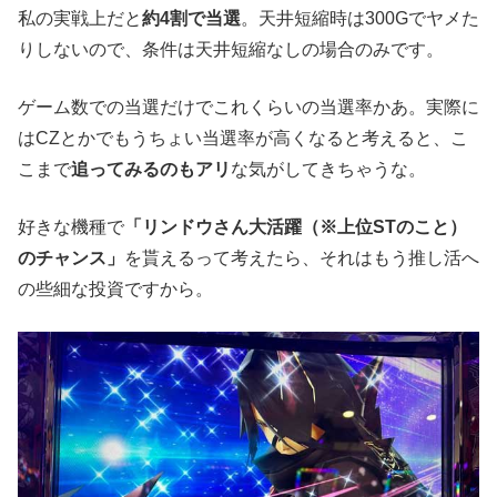
私の実戦上だと
約4割で当選
。天井短縮時は300Gでヤメた
りしないので、条件は天井短縮なしの場合のみです。
ゲーム数での当選だけでこれくらいの当選率かあ。実際に
はCZとかでもうちょい当選率が高くなると考えると、こ
こまで
追ってみるのもアリ
な気がしてきちゃうな。
好きな機種で
「リンドウさん大活躍（※上位STのこと）
のチャンス」
を貰えるって考えたら、それはもう推し活へ
の些細な投資ですから。