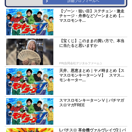
詳細プロフィールへ
【ゾーン・狙い目】ステチェン・激走
チャージ・舟券などゾーンまとめ【ス
マスロモンキ...
【宝くじ】このままの買い方で、本当
に当たると思いますか
PR(合同会社デジタルファーム )
天井、恩恵まとめ｜ヤメ時まとめ【ス
マスロモンキーターンⅤ】 スマスロ
モンキーター...
スマスロモンキーターンⅤ | パチマガ
スロマガFREE
Lパチスロ 革命機ヴァルヴレイヴ2 | パ