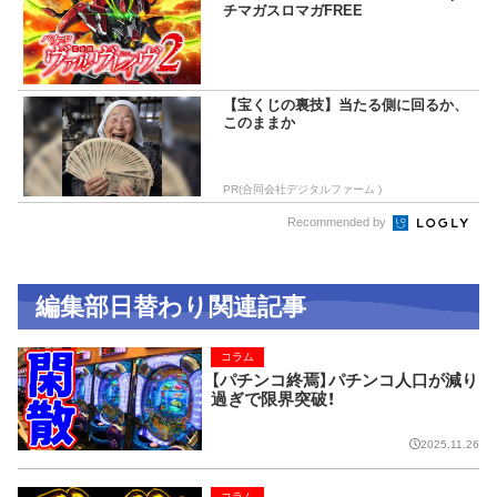
チマガスロマガFREE
【宝くじの裏技】当たる側に回るか、
このままか
PR(合同会社デジタルファーム )
Recommended by
編集部日替わり関連記事
コラム
【パチンコ終焉】パチンコ人口が減り
過ぎで限界突破！
2025.11.26
コラム