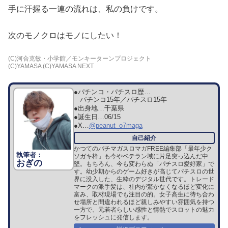
手に汗握る一連の流れは、私の負けです。
次のモノクロはモノにしたい！
(C)河合克敏・小学館／モンキーターンプロジェクト
(C)YAMASA (C)YAMASA NEXT
●パチンコ・パチスロ歴…
パチンコ15年／パチスロ15年
●出身地…
千葉県
●誕生日…
06/15
●X…
@peanut_o7maga
かつてのパチマガスロマガFREE編集部「最年少ク
ソガキ枠」も今やベテラン域に片足突っ込んだ中
おぎの
堅。もちろん、今も変わらぬ「パチスロ愛好家」で
す。幼少期からのゲーム好きが高じてパチスロの世
界に没入した、生粋のデジタル世代です。トレード
マークの派手髪は、社内が驚かなくなるほど変化に
富み、取材現場でも注目の的。女子高生に待ち合わ
せ場所と間違われるほど親しみやすい雰囲気を持つ
一方で、元若者らしい感性と情熱でスロットの魅力
をフレッシュに発信します。