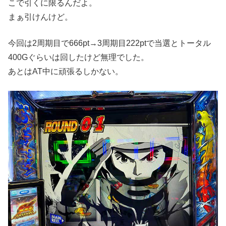
こで引くに限るんだよ。
まぁ引けんけど。
今回は2周期目で666pt→3周期目222ptで当選とトータル
400Gぐらいは回したけど無理でした。
あとはAT中に頑張るしかない。