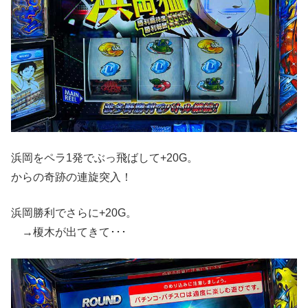
浜岡をペラ1発でぶっ飛ばして+20G。
からの奇跡の連旋突入！
浜岡勝利でさらに+20G。
→榎木が出てきて･･･