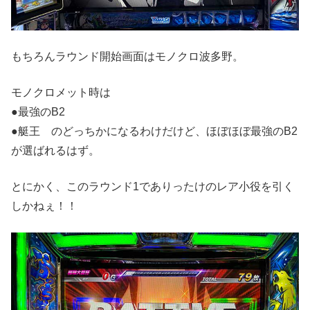
もちろんラウンド開始画面はモノクロ波多野。
モノクロメット時は
●最強のB2
●艇王 のどっちかになるわけだけど、ほぼほぼ最強のB2
が選ばれるはず。
とにかく、このラウンド1でありったけのレア小役を引く
しかねぇ！！