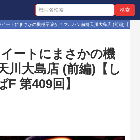
ツイートにまさかの機種示唆が!? マルハン前橋天川大島店 (前編)【しの
ツイートにまさかの機
天川大島店 (前編)【し
 第409回】