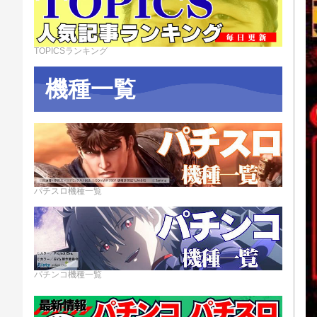
TOPICSランキング
機種一覧
パチスロ機種一覧
パチンコ機種一覧