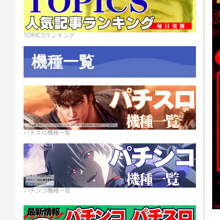
TOPICSランキング
機種一覧
パチスロ機種一覧
パチンコ機種一覧