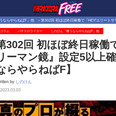
うならやらねばF」他
第302回 初ほぼ終日稼働で『HEY!エリー
コラム
パチスロライター
しのけん「喰うならやらねばF」他
第302回 初ほぼ終日稼働
リーマン鏡』設定5以上確
ならやらねばF】
itten by
しのけん
2023.03.03