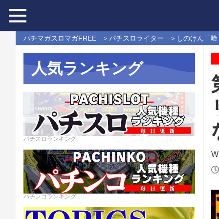
パチマガスロマガFREE
パチスロライター
しのけん「喰
人気ランキング
パチスロランキング
Wr
パチンコランキング