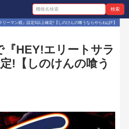
トサラリーマン鏡』設定5以上確定!【しのけんの喰うならやらねばF】
で『HEY!エリートサラ
定!【しのけんの喰う