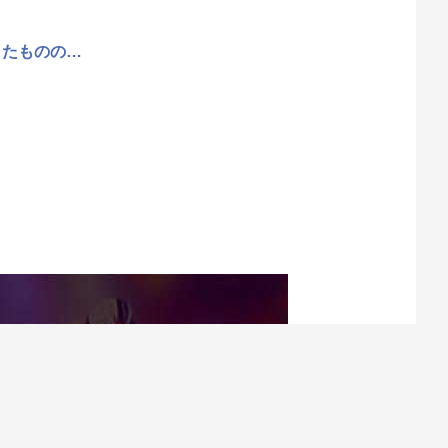
したものの…