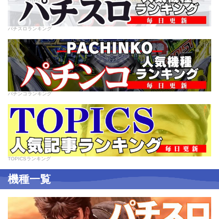
パチスロランキング
パチンコランキング
TOPICSランキング
機種一覧