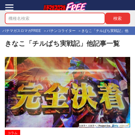
パチマガスロマガFREE
パチンコライター
きなこ「チルぱち実戦記」他
きなこ「チルぱち実戦記」他記事一覧
コラム