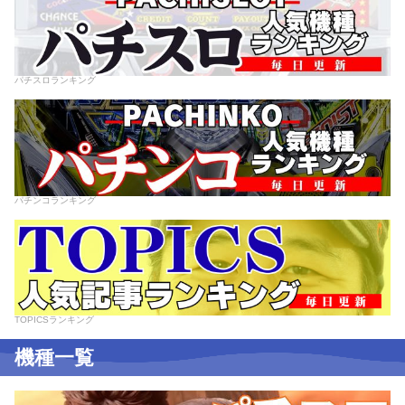
パチスロランキング
パチンコランキング
TOPICSランキング
機種一覧